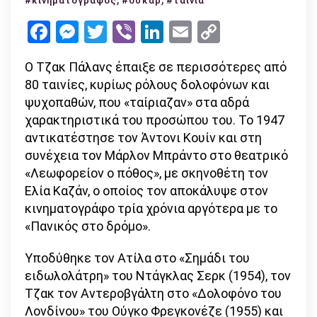
#κινηματογράφος
#οσκαρ
#ταινία
ο
Facebook
Messenger
Twitter
Viber
LinkedIn
Email
Copy
βραβευμένος
Link
με
Ο Τζακ Πάλανς έπαιξε σε περισσότερες από
Όσκαρ
80 ταινίες, κυρίως ρόλους δολοφόνων και
«κακός»
ψυχοπαθών, που «ταίριαζαν» στα αδρά
του
χαρακτηριστικά του προσώπου του. Το 1947
Χόλιγουντ
αντικατέστησε τον Άντονι Κουίν και στη
συνέχεια τον Μάρλον Μπράντο στο θεατρικό
«Λεωφορείον ο πόθος», με σκηνοθέτη τον
Ελία Καζάν, ο οποίος τον αποκάλυψε στον
κινηματογράφο τρία χρόνια αργότερα με το
«Πανικός στο δρόμο».
Υποδύθηκε τον Ατίλα στο «Σημάδι του
ειδωλολάτρη» του Ντάγκλας Σερκ (1954), τον
Τζακ τον Αντεροβγάλτη στο «Δολοφόνο του
Λονδίνου» του Ούγκο Φρεγκονέζε (1955) και