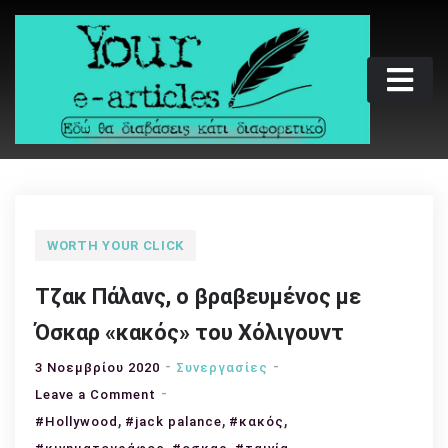
Skip
to
content
Your e-articles
Εδώ θα διαβάσεις κάτι διαφορετικό
WORTH YOUR CLICK
Τζακ Πάλανς, ο βραβευμένος με
Όσκαρ «κακός» του Χόλιγουντ
3 Νοεμβρίου 2020
Συνεργασίες
on
Leave a Comment
,
Τζακ
,
,
#Hollywood
#jack palance
#κακός
Πάλανς,
,
,