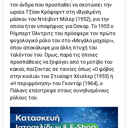
τον άνδρα που προσπαθεί να σκοτώσει την
ωραία Τζόαν Κρόφορντ στη «Βγαλμένη
μάσκα» του Ντέιβιντ Μίλερ (1952), για την
οποία ήταν υποψήφιος για Όσκαρ. Το 1955 ο
Ρόμπερτ Όλντριτς του πρόσφερε τον πρώτο
ψυχολογικό ρόλο του στο «Μεγάλο μαχαίρι»,
όπου αποκάλυψε μια άλλη πτυχή του
ταλέντου του. Όμως, παρά τις όποιες
προσπάθειες να ξεφύγει από το μοτίβο του
κακού, παίζοντας σε ταινίες όπως «Ο φόβος
στην κοιλιά» του Στιούαρτ Χέισλερ (1955) ή
«Η περιφρόνηση» του Γκοντάρ (1964), ο
Πάλανς επέστρεψε στους συνηθισμένους
ρόλους του.