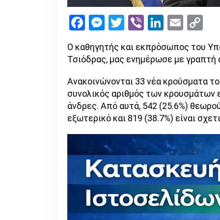
Facebook
Messenger
Twitter
Viber
LinkedI
Emai
Co
Li
Ο καθηγητής και εκπρόσωπος του Υπου
Τσιόδρας, μας ενημέρωσε με γραπτή α
Ανακοινώνονται 33 νέα κρούσματα το
συνολικός αριθμός των κρουσμάτων εί
άνδρες. Από αυτά, 542 (25.6%) θεωρο
εξωτερικό και 819 (38.7%) είναι σχε