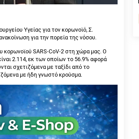
n
l
py
nk
ργείου Υγείας για τον κορωνοϊό, Σ.
νακοίνωση για την πορεία της νόσου.
υ κορωνοϊού SARS-CoV-2 στη χώρα μας. Ο
ναι 2.114, εκ των οποίων το 56.9% αφορά
ύνται σχετιζόμενα με ταξίδι από το
τιζόμενα με ήδη γνωστό κρούσμα.