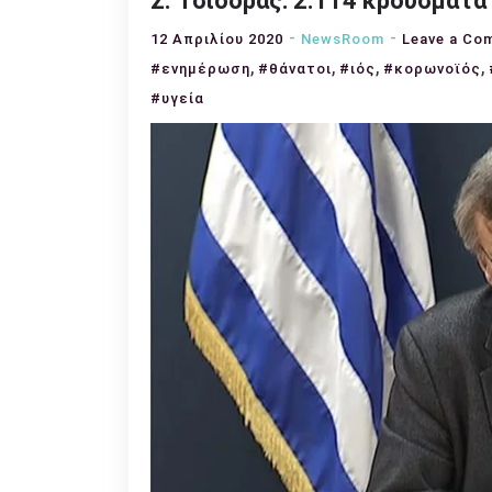
Σ. Τσιόδρας: 2.114 κρούσματα 
12 Απριλίου 2020
NewsRoom
Leave a Co
,
,
,
,
#ενημέρωση
#θάνατοι
#ιός
#κορωνοϊός
#υγεία