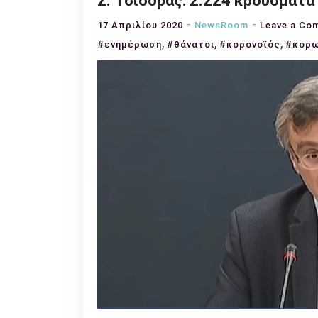
Σ. Τσιόδρας: 2.224 κρούσματα 
17 Απριλίου 2020
NewsRoom
Leave a Co
,
,
,
#ενημέρωση
#θάνατοι
#κορονοϊός
#κορω