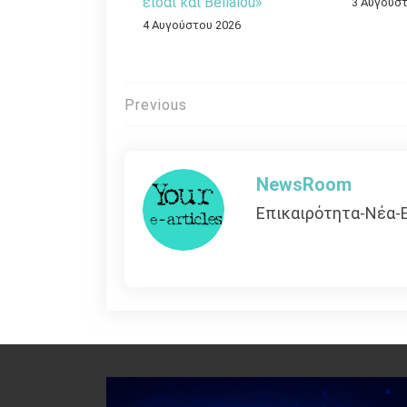
είσαι και Bellalou»
3 Αυγούστ
4 Αυγούστου 2026
Πλοήγηση
Previous
άρθρων
NewsRoom
Επικαιρότητα-Νέα-Ε