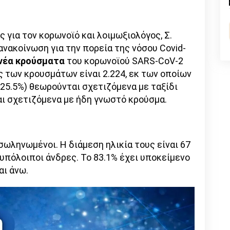
n
l
py
nk
για τον κορωνοϊό και λοιμωξιολόγος, Σ.
νακοίνωση για την πορεία της νόσου Covid-
 νέα κρούσματα
του κορωνοϊού SARS-CoV-2
ς των κρουσμάτων είναι 2.224, εκ των οποίων
(25.5%) θεωρούνται σχετιζόμενα με ταξίδι
ναι σχετιζόμενα με ήδη γνωστό κρούσμα.
ωληνωμένοι. Η διάμεση ηλικία τους είναι 67
οι υπόλοιποι άνδρες. Το 83.1% έχει υποκείμενο
αι άνω.