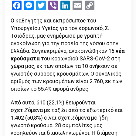
Facebook
Messenger
Twitter
Viber
LinkedIn
Email
Copy
κρούσματα
Link
συνολικά
Ο καθηγητής και εκπρόσωπος του
–
Υπουργείου Υγείας για τον κορωνοϊό, Σ.
3
Τσιόδρας, μας ενημέρωσε με γραπτή
νέοι
ανακοίνωση για την πορεία της νόσου στην
θάνατοι
Ελλάδα. Συγκεκριμένα, ανακοινώθηκαν 16
νέα
κρούσματα
του κορωνοϊού SARS-CoV-2 στη
χώρα μας, εκ των οποίων τα 10 ανήκουν σε
γνωστές συρροές κρουσμάτων. Ο συνολικός
αριθμός των κρουσμάτων είναι 2.760, εκ των
οποίων το 55,4% αφορά άνδρες.
Από αυτά, 610 (22,1%) θεωρούνται
σχετιζόμενα με ταξίδι από το εξωτερικό και
1.402 (50,8%) είναι σχετιζόμενα με ήδη
γνωστό κρούσμα. 28 συμπολίτες μας
νοσηλεύονται διασωληνωμένοι. Η διάμεση