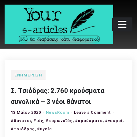
Skip
to
content
Your e-articles
Εδώ θα διαβάσεις κάτι διαφορετικό
ΕΝΗΜΈΡΩΣΗ
Σ. Τσιόδρας: 2.760 κρούσματα
συνολικά – 3 νέοι θάνατοι
on
13 Μαΐου 2020
NewsRoom
Leave a Comment
,
,
,
,
Σ.
,
#θάνατοι
#ιός
#κορωνοϊός
#κρούσματα
#νεκροί
Τσιόδρας:
,
#τσιόδρας
#υγεία
2.760