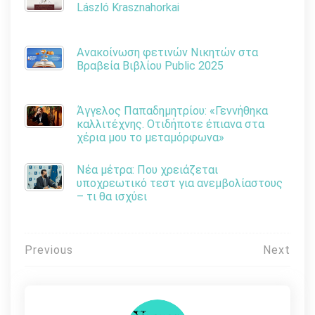
László Krasznahorkai
Ανακοίνωση φετινών Νικητών στα
Βραβεία Βιβλίου Public 2025
Άγγελος Παπαδημητρίου: «Γεννήθηκα
καλλιτέχνης. Οτιδήποτε έπιανα στα
χέρια μου το μεταμόρφωνα»
Νέα μέτρα: Που χρειάζεται
υποχρεωτικό τεστ για ανεμβολίαστους
– τι θα ισχύει
Πλοήγηση
Previous
Next
άρθρων