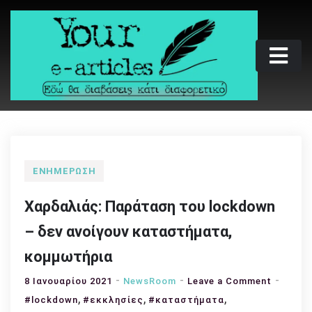
Skip
to
content
Your e-articles
Εδώ θα διαβάσεις κάτι διαφορετικό
ΕΝΗΜΈΡΩΣΗ
Χαρδαλιάς: Παράταση του lockdown
– δεν ανοίγουν καταστήματα,
κομμωτήρια
on
8 Ιανουαρίου 2021
NewsRoom
Leave a Comment
,
,
,
Χαρδαλι
#lockdown
#εκκλησίες
#καταστήματα