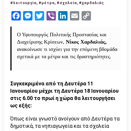
Παράτα
,
,
,
#λειτουργία
#μέτρα
#σχολεία
#χαρδαλιάς
του
Facebook
Messenger
Twitter
Viber
LinkedIn
Email
Copy
lockdow
Link
–
δεν
Ο Υφυπουργός Πολιτικής Προστασίας και
ανοίγου
Διαχείρισης Κρίσεων,
Νίκος Χαρδαλιάς,
καταστ
ανακοίνωσε τι ισχύει για την επόμενη βδομάδα
κομμωτ
σχετικά με τα μέτρα και τις δραστηριότητες.
Συγκεκριμένα από τη Δευτέρα 11
Ιανουαρίου μέχρι τη Δευτέρα 18 Ιανουαρίου
στις 6.00 το πρωί η χώρα θα λειτουργήσει
ως εξής:
Όπως είναι γνωστό ανοίγουν από Δευτέρα τα
δημοτικά, τα νηπιαγωγεία και τα σχολεία