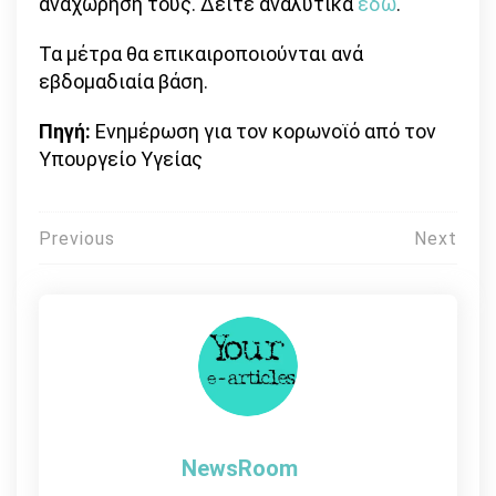
αναχώρησή τους. Δείτε αναλυτικά
εδώ
.
Τα μέτρα θα επικαιροποιούνται ανά
εβδομαδιαία βάση.
Πηγή:
Ενημέρωση για τον κορωνοϊό από τον
Υπουργείο Υγείας
Πλοήγηση
Previous
Next
άρθρων
NewsRoom