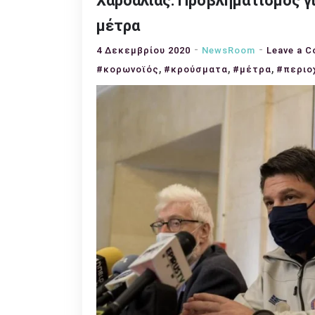
Χαρδαλιάς: Προβληματισμός γι
μέτρα
4 Δεκεμβρίου 2020
NewsRoom
Leave a 
,
,
,
#κορωνοϊός
#κρούσματα
#μέτρα
#περιο