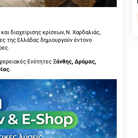
n
l
py
nk
αι διαχείρισης κρίσεων, Ν. Χαρδαλιάς,
τες της Ελλάδας δημιουργούν έντονο
ρες.
ριφερειακές Ενότητες
Ξάνθης, Δράμας,
ίας.