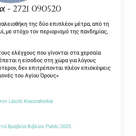
γαλειοθήκη της δύο επιπλέον μέτρα, από τη
ρωί, με στόχο τον περιορισμό της πανδημίας,
τους ελέγχους που γίνονται στα χερσαία
έπεται η είσοδος στη χώρα για λόγους
ύτερον, δεν επιτρέπονται πλέον επισκέψεις
μονές του Αγίου Όρους»
ον László Krasznahorkai
α Βραβεία Βιβλίου Public 2025