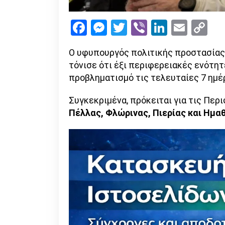
Facebook
Messenger
Twitter
Viber
LinkedI
Emai
Co
Li
Ο υφυπουργός πολιτικής προστασίας κ
τόνισε ότι έξι περιφερειακές ενότη
προβληματισμό τις τελευταίες 7 ημέ
Συγκεκριμένα, πρόκειται για τις Πε
Πέλλας, Φλώρινας, Πιερίας και Ημαθ