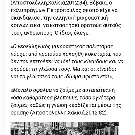
(Αποστολέλλη,Χαλκιά,2012:84). Βέβαια, ο
πολυπράγμων Πετρόπουλος σκοπό είχε να
σκανδαλίσει την ελληνική μικροαστική
κοινωνία και να καταστήσει ορατούς αυτούς
τους ανθρώπους. Ο ίδιος έλεγε:
«
Ο νεοελληνικός μικροαστικός πολιτισμός
πάσχει από προϊούσα κακοήθη κοκεταρία, που
δεν του επιτρέπει να ιδεί τους κίναιδους και να
ακούσει τη γλώσσα τους. Μα και οι κίναιδοι
και το γλωσσικό τους ιδίωμα υφίστανται
»,
«
Μεγάλο σφάλμα να ζούμε με αυταπάτες
» ή
«
όσο καθαρότερα βλέπουμε, τόσο αγνότερα
ζούμε
», καθώς η γνώση κερδίζεται μέσω της
όρασης (Αποστολέλλη,Χαλκιά,2012:82).