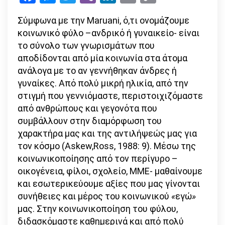
Link
κοινωνιο-
Σύμφωνα με την Maruani, ό,τι ονομάζουμε
γλωσσικό
κοινωνικό φύλο –ανδρικό ή γυναικείο- είναι
σχήμα
το σύνολο των γνωρισμάτων που
της
αποδίδονται από μία κοινωνία στα άτομα
καταπίεσης
ανάλογα με το αν γεννήθηκαν άνδρες ή
γυναίκες. Από πολύ μικρή ηλικία, από την
στιγμή που γεννιόμαστε, περιστοιχιζόμαστε
από ανθρώπους και γεγονότα που
συμβάλλουν στην διαμόρφωση του
χαρακτήρα μας και της αντιλήψεώς μας για
τον κόσμο (Askew,Ross, 1988: 9). Μέσω της
κοινωνικοποίησης από τον περίγυρο –
οικογένεια, φίλοι, σχολείο, ΜΜΕ- μαθαίνουμε
και εσωτερικεύουμε αξίες που μας γίνονται
συνήθειες και μέρος του κοινωνικού
«
εγώ
»
μας. Στην κοινωνικοποίηση του φύλου,
διδασκόμαστε καθημερινά και από πολύ