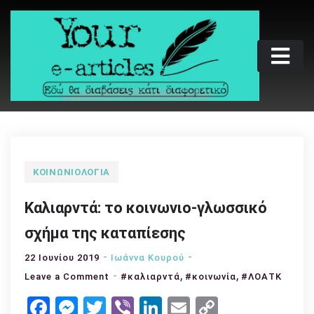
Skip
to
content
Your e-articles
Εδώ θα διαβάσεις κάτι διαφορετικό
ΚΟΙΝΩΝΙΟΛΟΓΊΑ
Καλιαρντά: το κοινωνιο-γλωσσικό
σχήμα της καταπίεσης
22 Ιουνίου 2019
Ιωάννα Κουρού
,
,
on
Leave a Comment
#καλιαρντά
#κοινωνία
#ΛΟΑΤΚ
Καλιαρντά:
Facebook
Messenger
Twitter
Viber
LinkedIn
Email
Copy
το