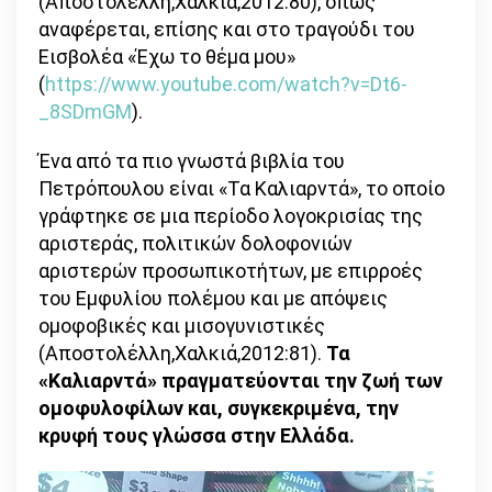
(Αποστολέλλη,Χαλκιά,2012:80), όπως
αναφέρεται, επίσης και στο τραγούδι του
Εισβολέα «Έχω το θέμα μου»
(
https://www.youtube.com/watch?v=Dt6-
_8SDmGM
).
Ένα από τα πιο γνωστά βιβλία του
Πετρόπουλου είναι «Τα Καλιαρντά», το οποίο
γράφτηκε σε μια περίοδο λογοκρισίας της
αριστεράς, πολιτικών δολοφονιών
αριστερών προσωπικοτήτων, με επιρροές
του Εμφυλίου πολέμου και με απόψεις
ομοφοβικές και μισογυνιστικές
(Αποστολέλλη,Χαλκιά,2012:81).
Τα
«Καλιαρντά» πραγματεύονται την ζωή των
ομοφυλοφίλων και, συγκεκριμένα, την
κρυφή τους γλώσσα στην Ελλάδα.