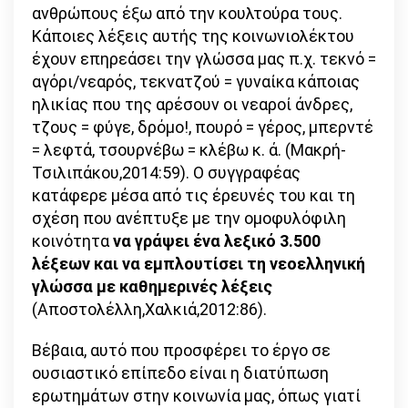
ανθρώπους έξω από την κουλτούρα τους.
Κάποιες λέξεις αυτής της κοινωνιολέκτου
έχουν επηρεάσει την γλώσσα μας π.χ. τεκνό =
αγόρι/νεαρός, τεκνατζού = γυναίκα κάποιας
ηλικίας που της αρέσουν οι νεαροί άνδρες,
τζους = φύγε, δρόμο!, πουρό = γέρος, μπερντέ
= λεφτά, τσουρνέβω = κλέβω κ. ά. (Μακρή-
Τσιλιπάκου,2014:59). Ο συγγραφέας
κατάφερε μέσα από τις έρευνές του και τη
σχέση που ανέπτυξε με την ομοφυλόφιλη
κοινότητα
να γράψει ένα λεξικό 3.500
λέξεων και να εμπλουτίσει τη νεοελληνική
γλώσσα με καθημερινές λέξεις
(Αποστολέλλη,Χαλκιά,2012:86).
Βέβαια, αυτό που προσφέρει το έργο σε
ουσιαστικό επίπεδο είναι η διατύπωση
ερωτημάτων στην κοινωνία μας, όπως γιατί