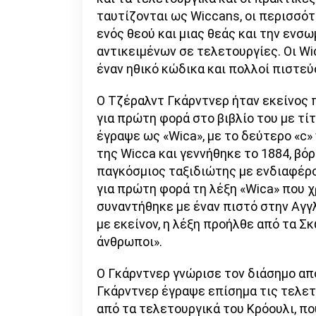
ταυτίζονται ως Wiccans, οι περισσό
ενός θεού και μιας θεάς και την εν
αντικειμένων σε τελετουργίες. Οι W
έναν ηθικό κώδικα και πολλοί πιστε
Ο Τζέραλντ Γκάρντνερ ήταν εκείνος 
για πρώτη φορά στο βιβλίο του με τίτλ
έγραψε ως «Wica», με το δεύτερο «c»
της Wicca και γεννήθηκε το 1884, βό
παγκόσμιος ταξιδιώτης με ενδιαφέρο
για πρώτη φορά τη λέξη «Wica» που χ
συναντήθηκε με έναν πιστό στην Αγγ
με εκείνον, η λέξη προήλθε από τα Σ
άνθρωποι».
Ο Γκάρντνερ γνώρισε τον διάσημο απ
Γκάρντνερ έγραψε επίσημα τις τελετ
από τα τελετουργικά του Κρόουλι, πο