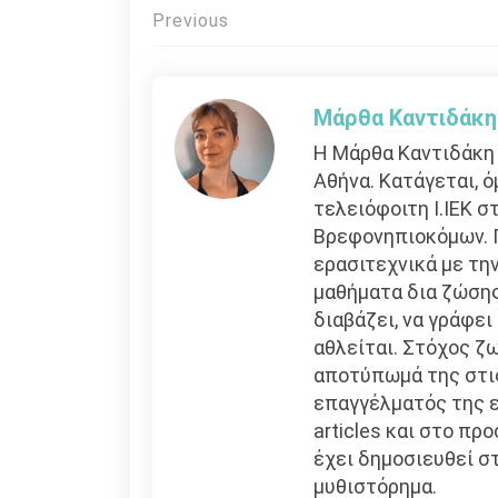
Πλοήγηση
Previous
άρθρων
Μάρθα Καντιδάκη
Η Μάρθα Καντιδάκη 
Αθήνα. Κατάγεται, ό
τελειόφοιτη Ι.ΙΕΚ 
Βρεφονηπιοκόμων. 
ερασιτεχνικά με τ
μαθήματα δια ζώσης
διαβάζει, να γράφει 
αθλείται. Στόχος ζω
αποτύπωμά της στι
επαγγέλματός της ε
articles και στο πρ
έχει δημοσιευθεί σ
μυθιστόρημα.