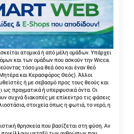
σκείται ατομικά ή από μέλη ομάδων. Υπάρχει
όμων και των ομάδων που ασκούν την Wicca.
εύοντας τόσο μια θεά όσο και έναν θεό
Μητέρα και Κερασφόρος Θεός). Άλλοι
λυθεϊστές ή με σεβασμό προς τους θεούς και
ι ως πραγματικά ή υπερφυσικά όντα. Οι
υν συχνά διακοπές με επίκεντρο τις φάσεις
λιοστάσια, στοιχεία όπως η φωτιά, το νερό, η
νιστική θρησκεία που βασίζεται στη φύση. Αν
ές ποικίλλουν μεταξύ των ανθρώπων που