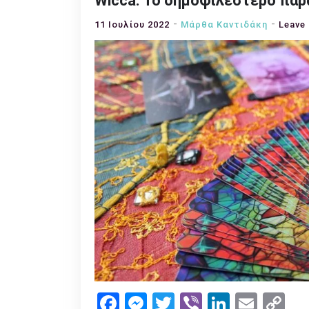
Wicca: Το δημοφιλέστερο παρ
11 Ιουλίου 2022
Μάρθα Καντιδάκη
Leave
Facebook
Messenger
Twitter
Viber
LinkedI
Emai
Co