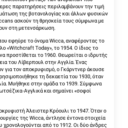
τερες παρατηρήσεις περιλαμβάνουν την τιμή
σωμάτωση της βοτανολογίας και άλλων φυσικών
iccans ασκούν τη θρησκεία τους σύμφωνα με
ύουν στη μετενσάρκωση.
που εφηύρε το όνομα Wicca, αναφέροντας το
ο «Witchcraft Today», το 1954. Ο ίδιος το
 να προστίθεται το 1960. Θεωρείται ο ιδρυτής
ρεια του Λίβερπουλ στην Αγγλία. Ένας
ν για τον αποκρυφισμό, ο Γκάρντνερ άκουσε
ρησιμοποιήθηκε τη δεκαετία του 1930, όταν
λία. Μυήθηκε στην ομάδα το 1939. Σύμφωνα
κωτσέζικα-Αγγλικά και σημαίνει «σοφοί
οκρυφιστή Άλειστερ Κρόουλι το 1947. Όταν ο
ουργίες της Wicca, άντλησε έντονα στοιχεία
υ χρονολογούνται από το 1912. Οι δύο άνδρες