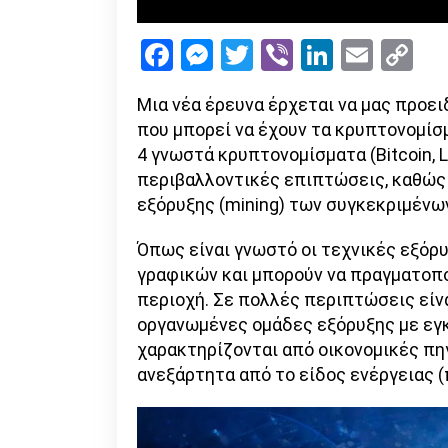
Facebook
Messenger
Twitter
Viber
LinkedI
Emai
Co
Li
Μια νέα έρευνα έρχεται να μας προει
που μπορεί να έχουν τα κρυπτονομίσμ
4 γνωστά κρυπτονομίσματα (Bitcoin, L
περιβαλλοντικές επιπτώσεις, καθώς κ
εξόρυξης (mining) των συγκεκριμένω
Όπως είναι γνωστό οι τεχνικές εξόρ
γραφικών και μπορούν να πραγματοπ
περιοχή. Σε πολλές περιπτώσεις είν
οργανωμένες ομάδες εξόρυξης με εγ
χαρακτηρίζονται από οικονομικές πηγ
ανεξάρτητα από το είδος ενέργειας (π