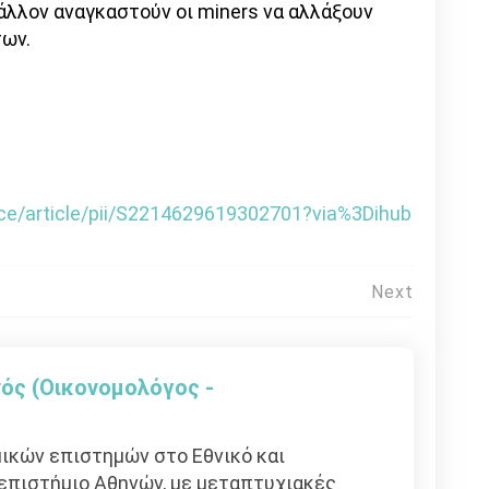
άλλον αναγκαστούν οι miners να αλλάξουν
των.
ce/article/pii/S2214629619302701?via%3Dihub
Next
ός (Οικονομολόγος -
ικών επιστημών στο Εθνικό και
επιστήμιο Αθηνών, με μεταπτυχιακές