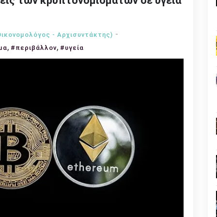
σεις των κρυπτονομισμάτων σε υγεία
Οικονομολόγος - Αρχισυντάκτης)
,
,
μα
#περιβάλλον
#υγεία