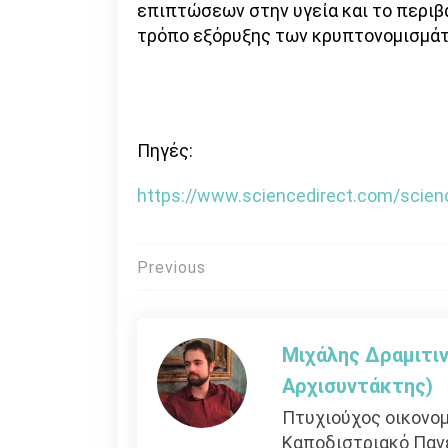
επιπτώσεων στην υγεία και το περιβ
τρόπο εξόρυξης των κρυπτονομισμά
Πηγές:
https://www.sciencedirect.com/scien
Πλοήγηση
Previous
άρθρων
Μιχάλης Δραμιτιν
Αρχισυντάκτης)
Πτυχιούχος οικονομ
Καποδιστριακό Παν