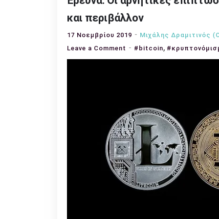
Έρευνα: Οι αρνητικές επιπτώ
και περιβάλλον
17 Νοεμβρίου 2019
Μιχάλης Δραμιτινός (
,
on
Leave a Comment
#bitcoin
#κρυπτονόμισ
Έρευνα:
Οι
αρνητικές
επιπτώσεις
των
κρυπτονομισμάτων
σε
υγεία
και
περιβάλλον