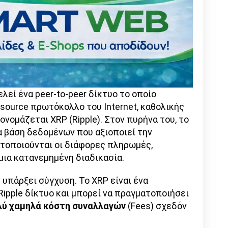
λεί ένα peer-to-peer δίκτυο το οποίο
source πρωτόκολλο του Internet, καθολικής
ονομάζεται XRP (Ripple). Στον πυρήνα του, το
ια βάση δεδομένων που αξιοποιεί την
ατοποιούνται οι διάφορες πληρωμές,
μια κατανεμημένη διαδικασία.
 υπάρξει σύγχυση. Το XRP είναι ένα
ipple δίκτυο και μπορεί να πραγματοποιήσει
ολύ χαμηλά κόστη συναλλαγών
(Fees) σχεδόν