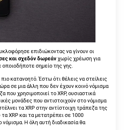
κυκλοφόρησε επιδιώκοντας να γίνουν οι
σες και σχεδόν δωρεάν
χωρίς χρέωση για
 οποιοδήποτε σημείο της γης.
ι πιο κατανοητό. Έστω ότι θέλεις να στείλεις
ώρα σε μια άλλη που δεν έχουν κοινό νόμισμα
εζα που χρησιμοποιεί το XRP, ουσιαστικά
τικές μονάδες που αντιστοιχούν στο νόμισμα
 στέλνει τα XRP στην αντίστοιχη τράπεζα της
 τα XRP και τα μετατρέπει σε 1000
 νόμισμα. Η όλη αυτή διαδικασία θα