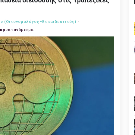
σπάθεια διείσδυσης στις τραπεζικές
υ (Οικονομολόγος–Εκπαιδευτικός)
κρυπτονόμισμα