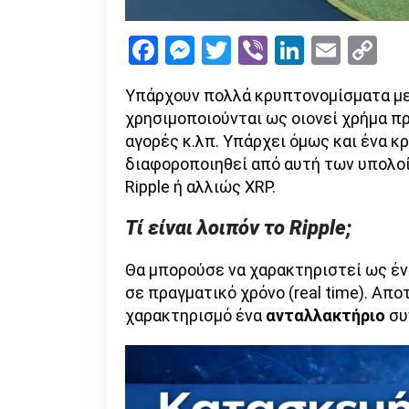
Facebook
Messenger
Twitter
Viber
LinkedI
Emai
Co
Li
Υπάρχουν πολλά κρυπτονομίσματα με 
χρησιμοποιούνται ως οιονεί χρήμα π
αγορές κ.λπ. Υπάρχει όμως και ένα κ
διαφοροποιηθεί από αυτή των υπολοί
Ripple ή αλλιώς XRP.
Τί είναι λοιπόν το Ripple;
Θα μπορούσε να χαρακτηριστεί ως έν
σε πραγματικό χρόνο (real time). Απο
χαρακτηρισμό ένα
ανταλλακτήριο
συ