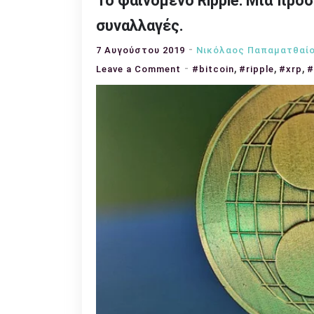
Το φαινόμενο Ripple: Μια προ
συναλλαγές.
7 Αυγούστου 2019
Νικόλαος Παπαματθαίο
,
,
,
on
Leave a Comment
#bitcoin
#ripple
#xrp
#
Το
φαινόμενο
Ripple:
Μια
προσπάθεια
διείσδυσης
στις
τραπεζικές
συναλλαγές.