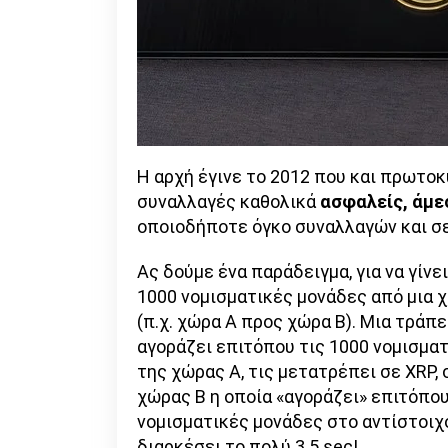
Η αρχή έγινε το 2012 που και πρωτο
συναλλαγές καθολικά
ασφαλείς, άμε
οποιοδήποτε όγκο συναλλαγών και σε
Ας δούμε ένα παράδειγμα, για να γίνε
1000 νομισματικές μονάδες από μια χ
(π.χ. χώρα Α προς χώρα Β). Μια τράπ
αγοράζει επιτόπου τις 1000 νομισμα
της χώρας Α, τις μετατρέπει σε XRP,
χώρας Β η οποία «αγοράζει» επιτόπου
νομισματικές μονάδες στο αντίστοιχο
διαρκέσει το πολύ 3.5 sec!