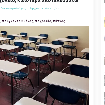
σχολείο, καλύτερα αποτελέσματα!
(Οικονομολόγος - Αρχισυντάκτης)
,
,
,
α
#συγκεντρωμένος
#σχολείο
#ύπνος