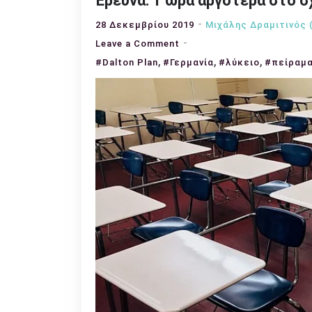
Έρευνα: 1 ώρα αργότερα στο 
28 Δεκεμβρίου 2019
Μιχάλης Δραμιτινός 
on
Leave a Comment
,
Έρευνα:
,
,
#Dalton Plan
#Γερμανία
#λύκειο
#πείραμ
1
ώρα
αργότερα
στο
σχολείο,
καλύτερα
αποτελέσματα!