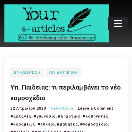
Skip
to
content
Your e-articles
Εδώ θα διαβάσεις κάτι διαφορετικό
ΕΝΗΜΈΡΩΣΗ
ΠΑΙΔΑΓΩΓΙΚΆ
Υπ. Παιδείας: τι περιλαμβάνει το νέο
νομοσχέδιο
on
22 Απριλίου 2020
NewsRoom
Leave a Comment
,
,
,
,
Υπ.
#αλλαγές
#γυμνάσιο
#δημοτικό
#καθηγητές
Παιδείας
,
,
,
,
#κεραμέως
#λύκειο
#μαθητές
#νομοσχέδιο
τι
,
,