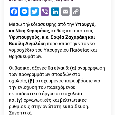
#παιδεία
#πανελλήνιες
#σχολείο
περιλαμ
Facebook
Messenger
Twitter
Viber
LinkedIn
Email
Copy
το
Link
νέο
Μέσω τηλεδιάσκεψης από την
Υπουργό,
νομοσχέ
κα
Νίκη Κεραμέως,
καθώς και από τους
Υφυπουργούς, κ.κ. Σοφία Ζαχαράκη και
Βασίλη Διγαλάκη
παρουσιάστηκε το νέο
νομοσχέδιο του Υπουργείου Παιδείας και
Θρησκευμάτων.
Οι βασικοί άξονες θα είναι 3:
(α)
αναμόρφωση
των προγραμμάτων σπουδών στο
σχολείο,
(β)
στοχευμένες παρεμβάσεις για
την ενίσχυση του παρεχόμενου
εκπαιδευτικού έργου στο σχολείο
και
(γ)
οργανωτικές και βελτιωτικές
ρυθμίσεις στην ανώτατη εκπαίδευση.
Συνοπτικά: