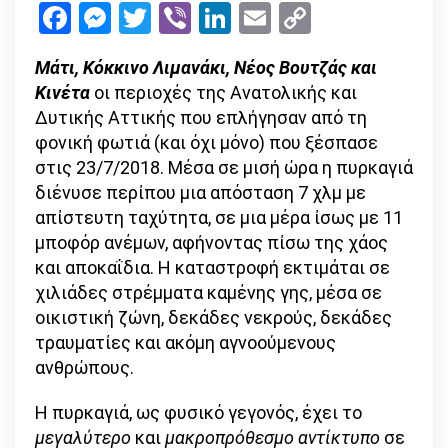
Facebook
Messenger
Twitter
Viber
LinkedIn
Email
Copy
της
Link
Πυρκαγιάς
Μάτι, Κόκκινο Λιμανάκι, Νέος Βουτζάς και
σε
Κινέτα
οι περιοχές της Ανατολικής και
Ενήλικες
Δυτικής Αττικής που επλήγησαν από τη
και
φονική φωτιά (και όχι μόνο) που ξέσπασε
Παιδιά
στις 23/7/2018. Μέσα σε μισή ώρα η πυρκαγιά
διένυσε περίπου μια απόσταση 7 χλμ με
απίστευτη ταχύτητα, σε μια μέρα ίσως με 11
μποφόρ ανέμων, αφήνοντας πίσω της χάος
και αποκαΐδια. Η καταστροφή εκτιμάται σε
χιλιάδες στρέμματα καμένης γης, μέσα σε
οικιστική ζώνη, δεκάδες νεκρούς, δεκάδες
τραυματίες και ακόμη αγνοούμενους
ανθρώπους.
Η πυρκαγιά, ως φυσικό γεγονός, έχει το
μεγαλύτερο
και
μακροπρόθεσμο
αντίκτυπο
σε