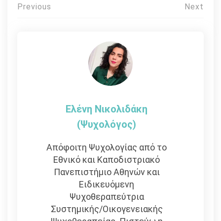
Πλοήγηση
Previous
Next
άρθρων
Ελένη Νικολιδάκη
(Ψυχολόγος)
Απόφοιτη Ψυχολογίας από το
Εθνικό και Καποδιστριακό
Πανεπιστήμιο Αθηνών και
Eιδικευόμενη
Ψυχοθεραπεύτρια
Συστημικής/Οικογενειακής