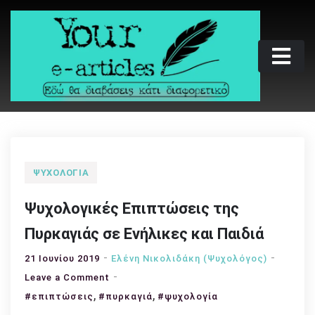
Skip
to
content
Your e-articles
Εδώ θα διαβάσεις κάτι διαφορετικό
ΨΥΧΟΛΟΓΊΑ
Ψυχολογικές Επιπτώσεις της
Πυρκαγιάς σε Ενήλικες και Παιδιά
21 Ιουνίου 2019
Ελένη Νικολιδάκη (Ψυχολόγος)
on
Leave a Comment
,
Ψυχολογικές
,
#επιπτώσεις
#πυρκαγιά
#ψυχολογία
Επιπτώσεις