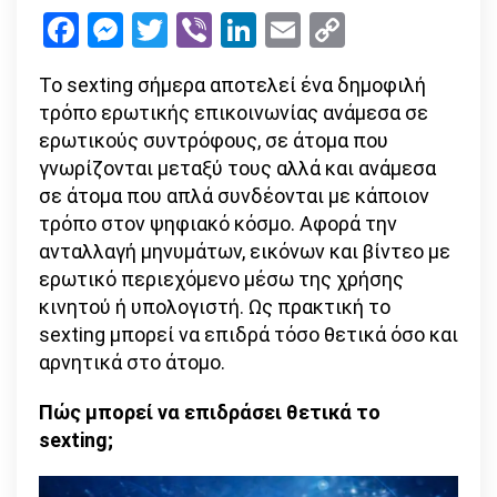
Τρόπος
Facebook
Messenger
Twitter
Viber
LinkedIn
Email
Copy
ερωτικής
Link
επικοινων
Το sexting σήμερα αποτελεί ένα δημοφιλή
ή
τρόπο ερωτικής επικοινωνίας ανάμεσα σε
σύμπτωμ
ερωτικούς συντρόφους, σε άτομα που
εθισμού;
γνωρίζονται μεταξύ τους αλλά και ανάμεσα
σε άτομα που απλά συνδέονται με κάποιον
τρόπο στον ψηφιακό κόσμο. Αφορά την
ανταλλαγή μηνυμάτων, εικόνων και βίντεο με
ερωτικό περιεχόμενο μέσω της χρήσης
κινητού ή υπολογιστή. Ως πρακτική το
sexting μπορεί να επιδρά τόσο θετικά όσο και
αρνητικά στο άτομο.
Πώς μπορεί να επιδράσει θετικά το
sexting;