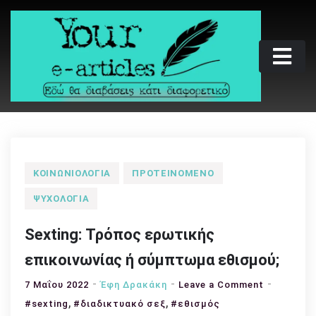
Skip
to
content
Your e-articles
Εδώ θα διαβάσεις κάτι διαφορετικό
ΚΟΙΝΩΝΙΟΛΟΓΊΑ
ΠΡΟΤΕΙΝΌΜΕΝΟ
ΨΥΧΟΛΟΓΊΑ
Sexting: Τρόπος ερωτικής
επικοινωνίας ή σύμπτωμα εθισμού;
on
7 Μαΐου 2022
Έφη Δρακάκη
Leave a Comment
,
,
Sexting:
#sexting
#διαδικτυακό σεξ
#εθισμός