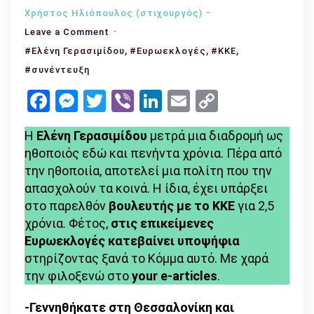
Χρήστος Ηλιόπουλος (στιχουργός)
on
Leave a Comment
Ελένη
,
,
,
#Ελένη Γερασιμίδου
#Ευρωεκλογές
#ΚΚΕ
Γερασιμίδου:
#συνέντευξη
«Το
Facebook
Messenger
Twitter
Viber
LinkedIn
Email
Copy
ΚΚΕ
Link
είναι
Η
Ελένη Γερασιμίδου
μετρά μια διαδρομή ως
για
ηθοποιός εδώ και πενήντα χρόνια. Πέρα από
μένα
την ηθοποιία, αποτελεί μια πολίτη που την
ο
απασχολούν τα κοινά. Η ίδια, έχει υπάρξει
τρόπος
στο παρελθόν
βουλευτής με το ΚΚΕ
για 2,5
που
χρόνια. Φέτος,
στις επικείμενες
μεγάλωσα,
Ευρωεκλογές κατεβαίνει υποψήφια
η
στηρίζοντας ξανά το Κόμμα αυτό. Με χαρά
ζωή
την φιλοξενώ στο
your e-articles
.
μου,
η
-Γεννηθήκατε στη Θεσσαλονίκη και
αντίληψη