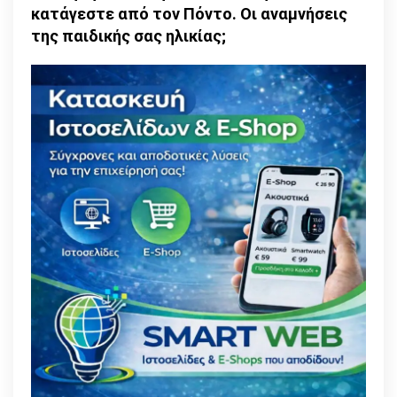
κατάγεστε από τον Πόντο. Οι αναμνήσεις
μου
της παιδικής σας ηλικίας;
για
τον
κόσμο,
για
το
Μέλλον
της
Ανθρωπότητας»