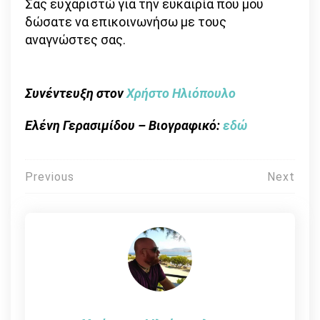
Σας ευχαριστώ για την ευκαιρία που μου
δώσατε να επικοινωνήσω με τους
αναγνώστες σας.
Συνέντευξη στον
Χρήστο Ηλιόπουλο
Ελένη Γερασιμίδου – Βιογραφικό:
εδώ
Πλοήγηση
Previous
Next
άρθρων