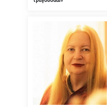
τραγουδάω»