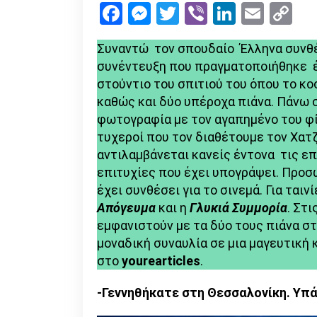
Facebook
Messenger
Twitter
Viber
LinkedI
Emai
Co
Li
Συναντώ τον σπουδαίο Έλληνα συνθ
συνέντευξη που πραγματοποιήθηκε έ
στούντιο του σπιτιού του όπου το κο
καθώς και δύο υπέροχα πιάνα. Πάνω σ
φωτογραφία με τον αγαπημένο του φ
τυχεροί που τον διαθέτουμε τον Χατζ
αντιλαμβάνεται κανείς έντονα τις επ
επιτυχίες που έχει υπογράψει. Προ
έχει συνθέσει για το σινεμά. Για ται
Απόγευμα
και η
Γλυκιά Συμμορία
. Στι
εμφανιστούν με τα δύο τους πιάνα 
μοναδική συναυλία σε μια μαγευτική 
στο
yourearticles
.
-Γεννηθήκατε στη Θεσσαλονίκη. Υπ