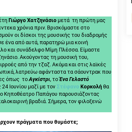
n
l
py
nk
έτη
Γιώργο Χατζηνάσιο
μετά τη πρώτη μας
ντεκα χρόνια πριν. Βρισκόμαστε στο
σμούν οι δίσκοι της μουσικής του διαδρομής
ε ένα από αυτά, παρατηρώ μια κοινή
ίλο και συνάδελφο Μίμη Πλέσσα. Είμαστε
ηνάσιο. Ακούγοντας τη μουσική του,
ιρροές από την τζαζ. Ακόμα και στις λαϊκές
σωπικά, λατρεύω αφάνταστα τα σάουντρακ που
νίες όπως το
Αγκίστρι
, το
Ένα Γελαστό
ς 24 Ιουνίου μαζί με τον
Στέφανο
Κορκολή
θα
στο Κηποθέατρο Παπάγου παρουσιάζοντας
καλοκαιρινή βραδιά. Σήμερα, τον φιλοξενώ
άρχουν πράγματα που θυμάστε;