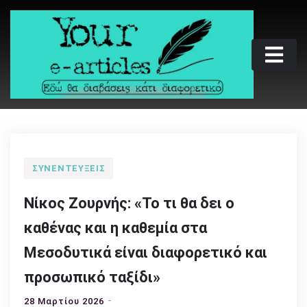
Skip
to
content
Your e-articles
Εδώ θα διαβάσεις κάτι διαφορετικό
ΣΥΝΕΝΤΕΎΞΕΙΣ
Νίκος Ζουρνής: «Το τι θα δει ο
καθένας και η καθεμία στα
Μεσοδυτικά είναι διαφορετικό και
προσωπικό ταξίδι»
28 Μαρτίου 2026