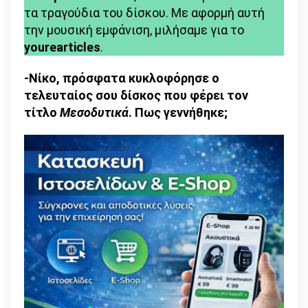
τα τραγούδια του δίσκου. Με αφορμή αυτή
προσωπικό
την μουσική εμφάνιση, μιλήσαμε για το
ταξίδι»
yourearticles
.
-Νίκο, πρόσφατα κυκλοφόρησε ο
τελευταίος σου δίσκος που φέρει τον
τίτλο
Μεσοδυτικά
. Πως γεννήθηκε;