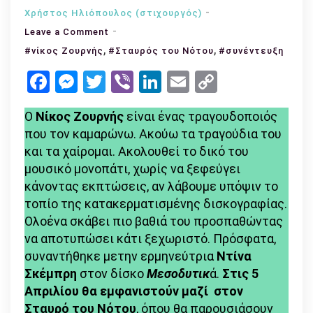
Χρήστος Ηλιόπουλος (στιχουργός)
on
Leave a Comment
,
Νίκος
,
#νίκος Ζουρνής
#Σταυρός του Νότου
#συνέντευξη
Ζουρνής:
Facebook
Messenger
Twitter
Viber
LinkedIn
Email
Copy
«Το
Link
τι
Ο
Νίκος Ζουρνής
είναι ένας τραγουδοποιός
θα
που τον καμαρώνω. Ακούω τα τραγούδια του
δει
και τα χαίρομαι. Ακολουθεί το δικό του
ο
μουσικό μονοπάτι, χωρίς να ξεφεύγει
καθένας
κάνοντας εκπτώσεις, αν λάβουμε υπόψιν το
και
τοπίο της κατακερματισμένης δισκογραφίας.
η
Ολοένα σκάβει πιο βαθιά του προσπαθώντας
καθεμία
να αποτυπώσει κάτι ξεχωριστό. Πρόσφατα,
στα
συναντήθηκε μετην ερμηνεύτρια
Ντίνα
Μεσοδυτικά
Σκέμπρη
στον δίσκο
Μεσοδυτικ
ά.
Στις 5
είναι
Απριλίου θα εμφανιστούν μαζί στον
διαφορετικό
Σταυρό του Νότου
, όπου θα παρουσιάσουν
και