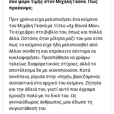
σου φόρο τιμής στον Μιχάλη Γκανά. Πως
προέκυψε;
Πριν χρόνια είχα μελοποιήσει ένα κείμενο
του Μιχάλη Γκανά με τίτλο «
Αχ Βουνά Μου
».
Το είχα βρει στο βιβλίο του, όπως και πολλά
άλλα. Ωστόσο, όταν μίλησα μαζί του μου είπε
πως το κείμενο είχε ήδη μελοποιηθεί από
άλλον συνθέτη και επρόκειτο σύντομα να
κυκλοφορήσει. Προσπάθησα να γράψω
τελείως διαφορετικούς στίχους, αλλά το
αποτέλεσμα δε με ικανοποιούσε. Κατά
συνέπεια, γύρισα στην «πηγή», βασιζόμενος
ουσιαστικά στο αρχικό του κείμενο. Ζήτησα
και την άδειά του, γιατί αυτό που έγραψα
έμοιαζε πολύ με το δικό του. Ως
γενναιόδωρος άνθρωπος, μου έδωσε τη
συγκατάθεσή του.