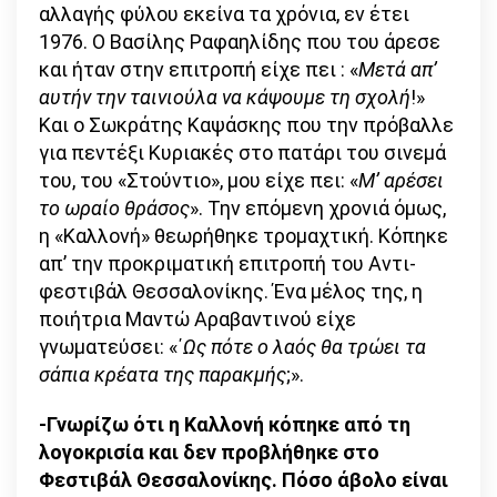
αλλαγής φύλου εκείνα τα χρόνια, εν έτει
1976. Ο Βασίλης Ραφαηλίδης που του άρεσε
και ήταν στην επιτροπή είχε πει : «
Μετά απ’
αυτήν την ταινιούλα να κάψουμε τη σχολή
!»
Και ο Σωκράτης Καψάσκης που την πρόβαλλε
για πεντέξι Κυριακές στο πατάρι του σινεμά
του, του «Στούντιο», μου είχε πει: «
Μ’ αρέσει
το ωραίο θράσος
». Την επόμενη χρονιά όμως,
η «Καλλονή» θεωρήθηκε τρομαχτική. Κόπηκε
απ’ την προκριματική επιτροπή του Αντι-
φεστιβάλ Θεσσαλονίκης. Ένα μέλος της, η
ποιήτρια Μαντώ Αραβαντινού είχε
γνωματεύσει: «΄
Ως πότε ο λαός θα τρώει τα
σάπια κρέατα της παρακμής
;».
-Γνωρίζω ότι η Καλλονή κόπηκε από τη
λογοκρισία και δεν προβλήθηκε στο
Φεστιβάλ Θεσσαλονίκης. Πόσο άβολο είναι