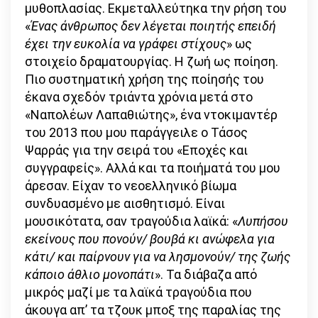
μυθοπλασίας. Εκμεταλλεύτηκα την ρήση του
«
Ένας άνθρωπος δεν λέγεται ποιητής επειδή
έχει την ευκολία να γράφει στίχους
» ως
στοιχείο δραματουργίας. Η ζωή ως ποίηση.
Πιο συστηματική χρήση της ποίησής του
έκανα σχεδόν τριάντα χρόνια μετά στο
«Ναπολέων Λαπαθιώτης», ένα ντοκιμαντέρ
του 2013 που μου παράγγειλε ο Τάσος
Ψαρράς για την σειρά του «Εποχές και
συγγραφείς». Αλλά και τα ποιήματά του μου
άρεσαν. Είχαν το νεοελληνικό βίωμα
συνδυασμένο με αισθητισμό. Είναι
μουσικότατα, σαν τραγούδια λαϊκά: «
Λυπήσου
εκείνους που πονούν/ βουβά κι ανώφελα για
κάτι/ και παίρνουν για να λησμονούν/ της ζωής
κάποιο άθλιο μονοπάτι
». Τα διάβαζα από
μικρός μαζί με τα λαϊκά τραγούδια που
άκουγα απ’ τα τζουκ μποξ της παραλίας της