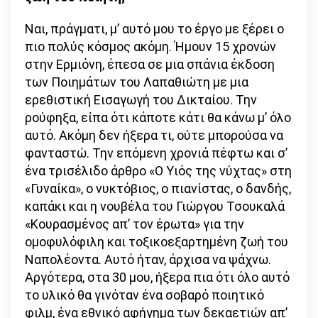
Ναι, πράγματι, μ’ αυτό μου το έργο με ξέρει ο
πιο πολύς κόσμος ακόμη. Ήμουν 15 χρονών
στην Ερμιόνη, έπεσα σε μια σπάνια έκδοση
των Ποιημάτων του Λαπαθιώτη με μια
ερεθιστική Εισαγωγή του Δικταίου. Την
ρούφηξα, είπα ότι κάποτε κάτι θα κάνω μ’ όλο
αυτό. Ακόμη δεν ήξερα τι, ούτε μπορούσα να
φανταστώ. Την επόμενη χρονιά πέφτω και σ’
ένα τρισέλιδο άρθρο «Ο Υιός της νύχτας» στη
«Γυναίκα», ο νυκτόβιος, ο πιανίστας, ο δανδής,
καπάκι και η νουβέλα του Γιώργου Τσουκαλά
«Κουρασμένος απ’ τον έρωτα» για την
ομοφυλόφιλη και τοξικοεξαρτημένη ζωή του
Ναπολέοντα. Αυτό ήταν, άρχισα να ψάχνω.
Αργότερα, στα 30 μου, ήξερα πια ότι όλο αυτό
το υλικό θα γινόταν ένα σοβαρό ποιητικό
φιλμ, ένα εθνικό αφήγημα των δεκαετιών απ’