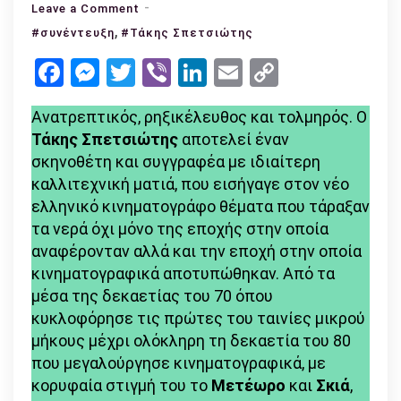
on
Leave a Comment
,
Τάκης
#συνέντευξη
#Τάκης Σπετσιώτης
Σπετσιώτης:
Facebook
Messenger
Twitter
Viber
LinkedIn
Email
Copy
«Σήμερα
Link
είναι
Ανατρεπτικός, ρηξικέλευθος και τολμηρός. Ο
εποχή
Τάκης Σπετσιώτης
αποτελεί έναν
μεγάλης
σκηνοθέτη και συγγραφέα με ιδιαίτερη
αποπροσωποποίησης»
καλλιτεχνική ματιά, που εισήγαγε στον νέο
ελληνικό κινηματογράφο θέματα που τάραξαν
τα νερά όχι μόνο της εποχής στην οποία
αναφέρονταν αλλά και την εποχή στην οποία
κινηματογραφικά αποτυπώθηκαν. Από τα
μέσα της δεκαετίας του 70 όπου
κυκλοφόρησε τις πρώτες του ταινίες μικρού
μήκους μέχρι ολόκληρη τη δεκαετία του 80
που μεγαλούργησε κινηματογραφικά, με
κορυφαία στιγμή του το
Μετέωρο
και
Σκιά
,