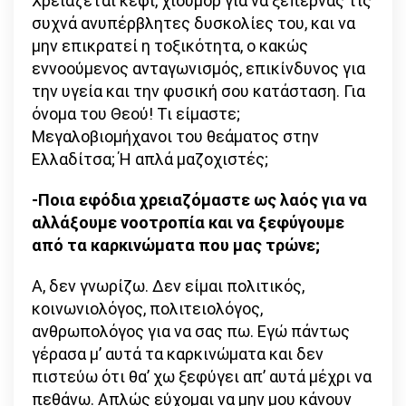
Χρειάζεται κέφι, χιούμορ για να ξεπερνάς τις
συχνά ανυπέρβλητες δυσκολίες του, και να
μην επικρατεί η τοξικότητα, ο κακώς
εννοούμενος ανταγωνισμός, επικίνδυνος για
την υγεία και την φυσική σου κατάσταση. Για
όνομα του Θεού! Τι είμαστε;
Μεγαλοβιομήχανοι του θεάματος στην
Ελλαδίτσα; Ή απλά μαζοχιστές;
-Ποια εφόδια χρειαζόμαστε ως λαός για να
αλλάξουμε νοοτροπία και να ξεφύγουμε
από τα καρκινώματα που μας τρώνε;
Α, δεν γνωρίζω. Δεν είμαι πολιτικός,
κοινωνιολόγος, πολιτειολόγος,
ανθρωπολόγος για να σας πω. Εγώ πάντως
γέρασα μ’ αυτά τα καρκινώματα και δεν
πιστεύω ότι θα’ χω ξεφύγει απ’ αυτά μέχρι να
πεθάνω. Απλώς εύχομαι να μην μου κάνουν