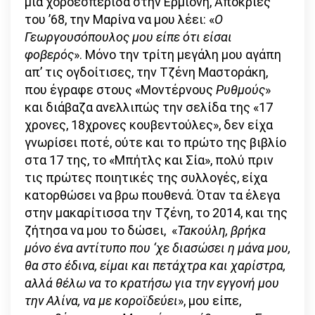
μια χοροεσπερίδα στην Ερμιόνη, Απόκριες
του ’68, την Μαρίνα να μου λέει: «
O
Γεωργουσόπουλος μου είπε ότι είσαι
φοβερός
». Μόνο την τρίτη μεγάλη μου αγάπη
απ’ τις ογδοίτισες, την Τζένη Μαστοράκη,
που έγραφε στους «Μοντέρνους
Ρυθμούς
»
και διάβαζα ανελλιπώς την σελίδα της «17
χρονες, 18χρονες κουβεντούλες», δεν είχα
γνωρίσει ποτέ, ούτε και το πρώτο της βιβλίο
στα 17 της, το «Μπήτλς και Σία», πολύ πριν
τις πρώτες ποιητικές της συλλογές, είχα
κατορθώσει να βρω πουθενά. Όταν τα έλεγα
στην μακαρίτισσα την Τζένη, το 2014, και της
ζήτησα να μου το δώσει, «
Τακούλη, βρήκα
μόνο ένα αντίτυπο που ‘χε διασώσει η μάνα μου,
θα στο έδινα, είμαι και πετάχτρα και χαρίστρα,
αλλά θέλω να το κρατήσω για την εγγονή μου
την Αλίνα, να με κοροϊδεύει
», μου είπε,