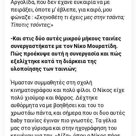
Αργολίδα, που δεν έχανε ευκαιρία να με
πειράξει, όποτε μ’ έβλεπε, για καιρό, μου
φώναζε : «
Σκηνοθέτη τι έχεις μες στην τσάντα;
Τίποτις τσόντες;
»
-Και στις δύο αυτές μικρού μήκους ταινίες
συνεργαστήκατε με τον Νίκο Μουρατίδη.
Πώς προέκυψε αυτή η συνεργασία και πώς
εξελίχτηκε κατά τη διάρκεια της
υλοποίησης των ταινιών;
Ήμασταν συμμαθητές στη σχολή
κινηματογράφου και πολύ φίλοι. Ο Νίκος είχε
πολύ χιούμορ και θάρρος. Δέχτηκε
αυθόρμητα να με βοηθήσει και του το
χρωστάω πάντα, και σήμερα που οι δυο αυτές
baby ταινίες έγιναν πιο γνωστές. Τα γέλια
μας στο γύρισμα και στην ηχογράφηση του
κειμένου για την «Λίζα», όπου ο Νίκος πήρε