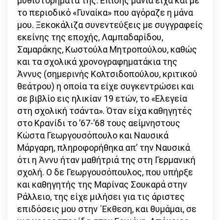
μυθιστορήματά της. Επίσης μανία είχα και με
το περιοδικό «Γυναίκα» που αγόραζε η μάνα
μου. Ξεκοκάλιζα συνεντεύξεις με συγγραφείς
εκείνης της εποχής, Λαμπαδαρίδου,
Σαμαράκης, Κωστούλα Μητροπούλου, καθώς
και τα σχολικά χρονογραφηματάκια της
Άννυς (σημερινής Κολτσιδοπούλου, κριτικού
θεάτρου) η οποία τα είχε συγκεντρώσει και
σε βιβλίο εις ηλικίαν 19 ετών, το «Ελεγεία
στη σχολική τσάντα». Όταν είχα καθηγητές
στο Κρανίδι το ’67-’68 τους αείμνηστους
Κώστα Γεωργουσόπουλο και Ναυσικά
Μάργαρη, πληροφορήθηκα απ’ την Ναυσικά
ότι η Άννυ ήταν μαθήτριά της στη Γερμανική
σχολή. Ο δε Γεωργουσόπουλος, που υπήρξε
και καθηγητής της Μαρίνας Σουκαρά στην
Ράλλειο, της είχε μιλήσει για τις άριστες
επιδόσεις μου στην ΄Εκθεση, και θυμάμαι, σε