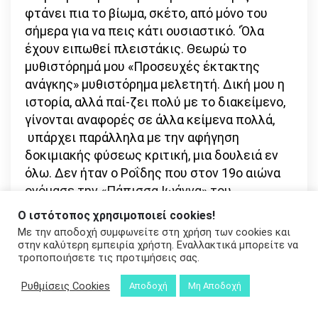
φτάνει πια το βίωμα, σκέτο, από μόνο του
σήμερα για να πεις κάτι ουσιαστικό. ‘Όλα
έχουν ειπωθεί πλειστάκις. Θεωρώ το
μυθιστόρημά μου «Προσευχές έκτακτης
ανάγκης» μυθιστόρημα μελετητή. Δική μου η
ιστορία, αλλά παί-ζει πολύ με το διακείμενο,
γίνονται αναφορές σε άλλα κείμενα πολλά,
υπάρχει παράλληλα με την αφήγηση
δοκιμιακής φύσεως κριτική, μια δουλειά εν
όλω. Δεν ήταν ο Ροΐδης που στον 19ο αιώνα
ονόμασε την «Πάπισσα Ιωάννα» του
μεσαιωνική μελέτη;
Ο ιστότοπος χρησιμοποιεί cookies!
Με την αποδοχή συμφωνείτε στη χρήση των cookies και
-Το 1996 κυκλοφόρησε από τις εκδόσεις
στην καλύτερη εμπειρία χρήστη. Εναλλακτικά μπορείτε να
Οδός Πανός το πρώτο σας βιβλίο, σχετικά
τροποποιήσετε τις προτιμήσεις σας.
με τον Κώστα Ταχτσή. Τα συναισθήματα
Ρυθμίσεις Cookies
Αποδοχή
Μη Αποδοχή
σας σχεδόν τριάντα χρόνια μετά τη
κυκλοφορία;