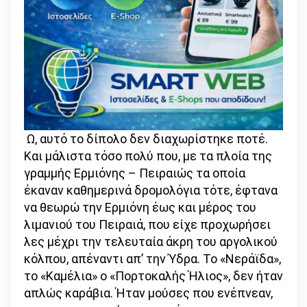
Ω, αυτό το δίπολο δεν διαχωρίστηκε ποτέ.
Και μάλιστα τόσο πολύ που, με τα πλοία της
γραμμής Ερμιόνης – Πειραιώς τα οποία
έκαναν καθημερινά δρομολόγια τότε, έφτανα
να θεωρώ την Ερμιόνη έως και μέρος του
λιμανιού του Πειραιά, που είχε προχωρήσει
λες μέχρι την τελευταία άκρη του αργολικού
κόλπου, απέναντι απ’ την Ύδρα. Το «Νεράϊδα»,
το «Καμέλια» ο «Πορτοκαλής Ήλιος», δεν ήταν
απλώς καράβια. Ήταν μούσες που ενέπνεαν,