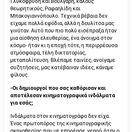
Γλυκοφρύδη και Βούλγαρη, καλούς
θεωρητικούς, Ραφαηλίδη και
Μπακογιαννόπουλο. Τεχνικά βέβαια δεν
είχαμε πολλά εφόδια, αλλά η δουλίτσα μας
γινόταν. Αυτό που πιο πολύ εισέπραξα ήταν
μια αίσθηση ελευθερίας, ένα άνοιγμα στον
κόσμο- ήταν κι η εποχή τότε, η περιρρέουσα
ατμόσφαιρα, τέλη δικτατορίας,
μεταπολίτευση. Βλέπαμε ταινίες, ανοίγαμε
συζητήσεις, μας κατέβαιναν ιδέες, κάναμε
φίλους.
-Οι δημιουργοί που σας καθόρισαν και
αποτέλεσαν κινηματογραφικά ινδάλματα
για εσάς;
Ινδάλματα στον κινηματογράφο δεν είχα.
Ένας πρωτοπόρος της κινηματογραφικής
σκηνοθεσίας που με επηρέασε, νεαρό, ήταν ο