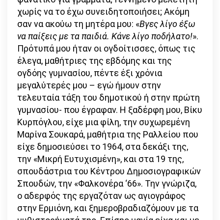
χωρίς να το έχω συνειδητοποιήσει; Ακόμη
σαν να ακούω τη μητέρα μου: «
Βγες λίγο έξω
να παίξεις με τα παιδιά. Κάνε λίγο ποδήλατο!
».
Πρότυπά μου ήταν οι ογδοίτισσες, όπως τις
έλεγα, μαθήτριες της εβδόμης και της
ογδόης γυμνασίου, πέντε έξι χρόνια
μεγαλύτερές μου – εγώ ήμουν στην
τελευταία τάξη του δημοτικού ή στην πρώτη
γυμνασίου- που έγραφαν. Η ξαδέρφη μου, Βίκυ
Κυρπόγλου, είχε μια φίλη, την συχωρεμένη
Μαρίνα Σουκαρά, μαθήτρια της Ραλλείου που
είχε δημοσιεύσει το 1964, στα δεκάξι της,
την «Μικρή Ευτυχισμένη», και στα 19 της,
σπουδάστρια του Κέντρου Δημοσιογραφικών
Σπουδών, την «Φαλκονέρα ‘66». Την γνώριζα,
ο αδερφός της εργαζόταν ως αγιογράφος
στην Ερμιόνη, και ξημεροβραδιαζόμουν με τα