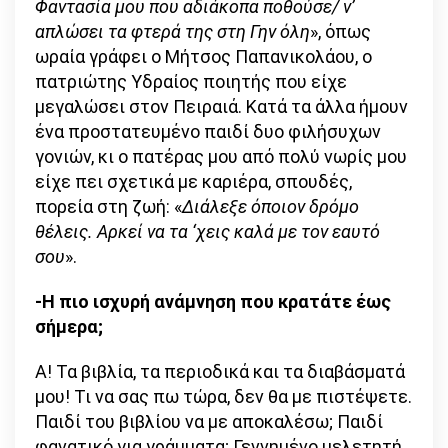
Φαντασία μου που αδιάκοπα ποθούσε/ ν’
απλώσει τα φτερά της στη Γην όλη
», όπως
ωραία γράφει ο Μήτσος Παπανικολάου, ο
πατριώτης Υδραίος ποιητής που είχε
μεγαλώσει στον Πειραιά. Κατά τα άλλα ήμουν
ένα προστατευμένο παιδί δυο φιλήσυχων
γονιών, κι ο πατέρας μου από πολύ νωρίς μου
είχε πει σχετικά με καριέρα, σπουδές,
πορεία στη ζωή: «
Διάλεξε όποιον δρόμο
θέλεις. Αρκεί να τα ‘χεις καλά με τον εαυτό
σου
».
-Η πιο ισχυρή ανάμνηση που κρατάτε έως
σήμερα;
Α! Τα βιβλία, τα περιοδικά και τα διαβάσματά
μου! Τι να σας πω τώρα, δεν θα με πιστέψετε.
Παιδί του βιβλίου να με αποκαλέσω; Παιδί
φανατικό για γράμματα; Γεννημένο μελετητή