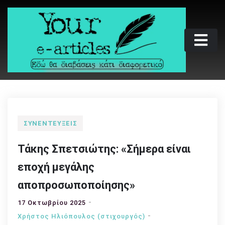
Skip
to
content
Your e-articles
Εδώ θα διαβάσεις κάτι διαφορετικό
ΣΥΝΕΝΤΕΎΞΕΙΣ
Τάκης Σπετσιώτης: «Σήμερα είναι
εποχή μεγάλης
αποπροσωποποίησης»
17 Οκτωβρίου 2025
Χρήστος Ηλιόπουλος (στιχουργός)