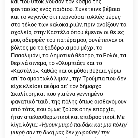
και που υποκινούσαν τον κόσμο της
φαντασίας ενός παιδιού. Συνέτεινε βέβαια
και το γεγονός ότι περνούσα πολλές μέρες
στο τέλος των καλοκαιριών, πριν ανοίξουν τα
σχολεία, στην Καστέλα όπου έμεναν οι θείες
μου, αδερφές του πατέρα μου, συνέτειναν οι
βόλτες με τα ξαδέρφια μου μέχρι το
Πασαλιμάνι, το Δημοτικό θέατρο, το Ρολόι, τα
θερινά σινεμά, το «Ολυμπιάς» και το
«Καστέλα». Καθώς και οι μύθοι βέβαια γύρω
απ’ το αμαρτωλό λιμάνι, την Τρούμπα που δεν
είχε κλείσει ακόμα απ’ τον δήμαρχο
Σκυλίτση, και που για ένα γεννημένο
φανατικό παιδί της πόλης όπως αισθανόμουν
από τότε, που όμως ζούσε στην επαρχία,
ήταν απελευθερωτικοί και επιδραστικοί. Με
λίγα λόγια: «
Ήμουν μικρό παιδάκι και μια πόλη/
μικρή σαν τη δική μας δεν χωρούσε/ την