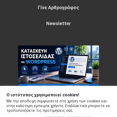
Γίνε Αρθρογράφος
Newsletter
Ο ιστότοπος χρησιμοποιεί cookies!
Με την αποδοχή συμφωνείτε στη χρήση των cookies και
Copyright © 2026 Your e-articles - WordPress Theme : by
στην καλύτερη εμπειρία χρήστη. Εναλλακτικά μπορείτε να
τροποποιήσετε τις προτιμήσεις σας.
Sparkle Themes
Πολιτική Απορρήτου