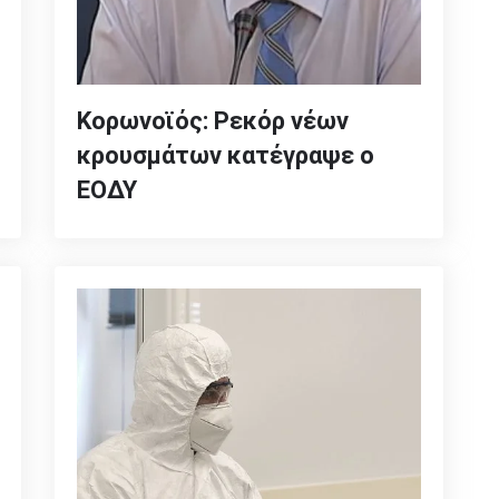
Κορωνοϊός: Ρεκόρ νέων
κρουσμάτων κατέγραψε ο
ΕΟΔΥ