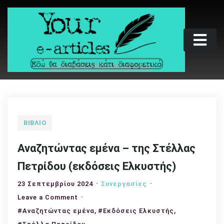
Skip
to
content
Your e-articles
Εδώ θα διαβάσεις κάτι διαφορετικό
ΒΙΒΛΊΟ
Αναζητώντας εμένα – της Στέλλας
Πετρίδου (εκδόσεις Ελκυστής)
23 Σεπτεμβρίου 2024
Συνεργασίες
on
Leave a Comment
Αναζητώντας
,
,
#Αναζητώντας εμένα
#Εκδόσεις Ελκυστής
εμένα