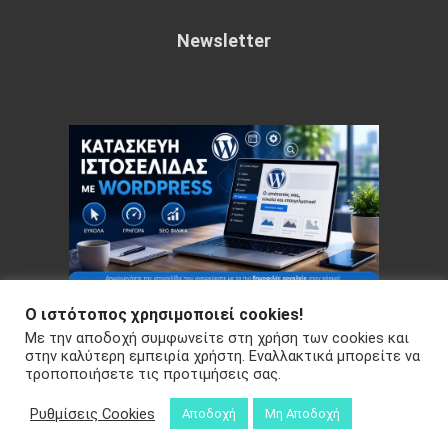
Newsletter
Ο ιστότοπος χρησιμοποιεί cookies!
Με την αποδοχή συμφωνείτε στη χρήση των cookies και
Copyright © 2026 Your e-articles - WordPress Theme : by
στην καλύτερη εμπειρία χρήστη. Εναλλακτικά μπορείτε να
τροποποιήσετε τις προτιμήσεις σας.
Sparkle Themes
Πολιτική Απορρήτου
Ρυθμίσεις Cookies
Αποδοχή
Μη Αποδοχή