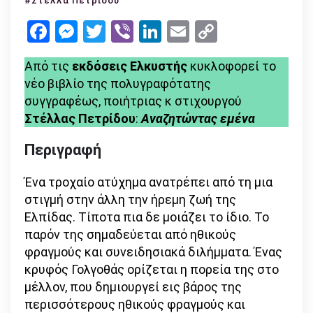
#Στέλλα Πετρίδου
–
Facebook
Messenger
Twitter
Viber
LinkedIn
Email
Copy
της
Link
Στέλλας
Από τις
εκδόσεις Ελκυστής
κυκλοφορεί το
Πετρίδου
νέο βιβλίο της πολυγραφότατης
(εκδόσεις
συγγραφέως, ποιήτριας κ στιχουργού
Ελκυστής)
Στέλλας Πετρίδου
:
Αναζητώντας εμένα
Περιγραφή
Ένα τροχαίο ατύχημα ανατρέπει από τη μια
στιγμή στην άλλη την ήρεμη ζωή της
Ελπίδας. Τίποτα πια δε μοιάζει το ίδιο. Το
παρόν της σημαδεύεται από ηθικούς
φραγμούς και συνειδησιακά διλήμματα. Ένας
κρυφός Γολγοθάς ορίζεται η πορεία της στο
μέλλον, που δημιουργεί εις βάρος της
περισσότερους ηθικούς φραγμούς και