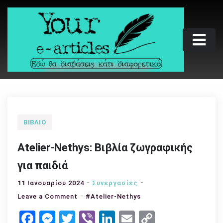
Skip
to
content
Your e-articles
Εδώ θα διαβάσεις κάτι διαφορετικό
ΒΙΒΛΊΟ
Atelier-Nethys: Βιβλία ζωγραφικής
για παιδιά
11 Ιανουαρίου 2024
Συνεργασίες
on
Leave a Comment
#Atelier-Nethys
Atelier-
Facebook
Messenger
Twitter
Viber
LinkedIn
Email
Copy
Nethys: