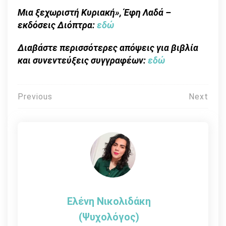
Μια ξεχωριστή Κυριακή», Έφη Λαδά –
εκδόσεις Διόπτρα:
εδώ
Διαβάστε περισσότερες απόψεις για βιβλία
και συνεντεύξεις συγγραφέων:
εδώ
Πλοήγηση
Previous
Next
άρθρων
Ελένη Νικολιδάκη
(Ψυχολόγος)