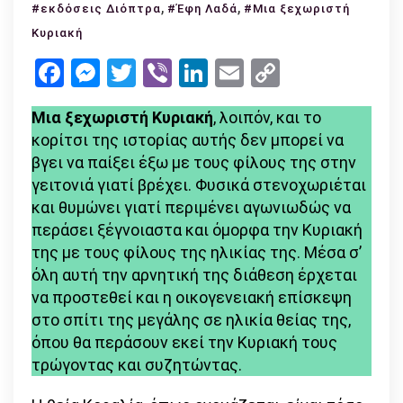
Διαβάσαμε:
,
,
#εκδόσεις Διόπτρα
#Έφη Λαδά
#Μια ξεχωριστή
«Μια
Κυριακή
ξεχωριστή
Facebook
Messenger
Twitter
Viber
LinkedIn
Email
Copy
Κυριακή»
Link
από
Μια ξεχωριστή Κυριακή
, λοιπόν, και το
την
κορίτσι της ιστορίας αυτής δεν μπορεί να
Έφη
βγει να παίξει έξω με τους φίλους της στην
Λαδά
γειτονιά γιατί βρέχει. Φυσικά στενοχωριέται
–
και θυμώνει γιατί περιμένει αγωνιωδώς να
εκδόσεις
περάσει ξέγνοιαστα και όμορφα την Κυριακή
Διόπτρα
της με τους φίλους της ηλικίας της. Μέσα σ’
όλη αυτή την αρνητική της διάθεση έρχεται
να προστεθεί και η οικογενειακή επίσκεψη
στο σπίτι της μεγάλης σε ηλικία θείας της,
όπου θα περάσουν εκεί την Κυριακή τους
τρώγοντας και συζητώντας.