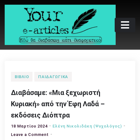
Skip
to
content
Your e-articles
Εδώ θα διαβάσεις κάτι διαφορετικό
ΒΙΒΛΊΟ
ΠΑΙΔΑΓΩΓΙΚΆ
Διαβάσαμε: «Μια ξεχωριστή
Κυριακή» από την Έφη Λαδά –
εκδόσεις Διόπτρα
18 Μαρτίου 2024
Ελένη Νικολιδάκη (Ψυχολόγος)
on
Leave a Comment