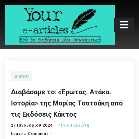
Skip
to
content
Your e-articles
Εδώ θα διαβάσεις κάτι διαφορετικό
ΒΙΒΛΊΟ
Διαβάσαμε το: «Έρωτας. Ατάκα.
Ιστορία» της Μαρίας Τσατσάκη από
τις Εκδόσεις Κάκτος
27 Ιανουαρίου 2024
Ρένια Γαλιώτη
on
Leave a Comment