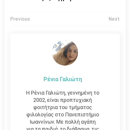
Πλοήγηση
Previous
Next
άρθρων
Ρένια Γαλιώτη
Η Ρένια Γαλιώτη, γεννημένη το
2002, είναι προπτυχιακή
φοιτήτρια του τμήματος
φιλολογίας στο Πανεπιστήμιο
Ιωαννίνων. Με πολλή αγάπη
για τα παιδιά, το διάβασμα, τις