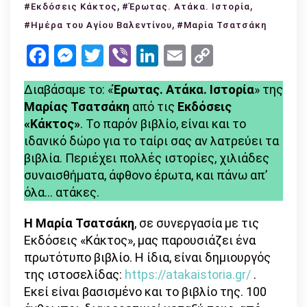
Διαβάσαμε
,
,
#Εκδόσεις Κάκτος
#Έρωτας. Ατάκα. Ιστορία
το:
,
#Ημέρα του Αγίου Βαλεντίνου
#Μαρία Τσατσάκη
«Έρωτας.
Facebook
Messenger
Twitter
Viber
LinkedIn
Email
Copy
Ατάκα.
Link
Ιστορία»
Διαβάσαμε το: «
Έρωτας. Ατάκα. Ιστορία
» της
της
Μαρίας Τσατσάκη
από τις
Εκδόσεις
Μαρίας
«Κάκτος»
. Το παρόν βιβλίο, είναι και το
Τσατσάκη
ιδανικό δώρο για το ταίρι σας αν λατρεύει τα
από
βιβλία. Περιέχει πολλές ιστορίες, χιλιάδες
τις
συναισθήματα, άφθονο έρωτα, και πάνω απ’
Εκδόσεις
όλα… ατάκες.
Κάκτος
Η Μαρία Τσατσάκη
, σε συνεργασία με τις
Εκδόσεις «Κάκτος», μας παρουσιάζει ένα
πρωτότυπο βιβλίο. Η ίδια, είναι δημιουργός
της ιστοσελίδας:
https://atakaistoria.gr/
.
Εκεί είναι βασισμένο και το βιβλίο της. 100