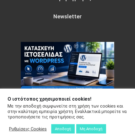
Newsletter
Ο ιστότοπος χρησιμοποιεί cookies!
Με την αποδοχή συμφωνείτε στη χρήση των cookies και
Copyright © 2026 Your e-articles - WordPress Theme : by
στην καλύτερη εμπειρία χρήστη. Εναλλακτικά μπορείτε να
τροποποιήσετε τις προτιμήσεις σας.
Sparkle Themes
Πολιτική Απορρήτου
Ρυθμίσεις Cookies
Αποδοχή
Μη Αποδοχή