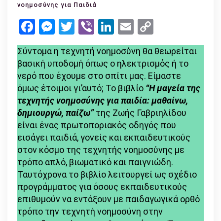
Μαγεία
νοημοσύνης για Παιδιά
της
Facebook
Messenger
Twitter
Viber
LinkedIn
Email
Copy
Τεχνητής
Link
Νοημοσύν
Σύντομα η τεχνητή νοημοσύνη θα θεωρείται
για
βασική υποδομή όπως ο ηλεκτρισμός ή το
Παιδιά»
νερό που έχουμε στο σπίτι μας. Είμαστε
(Εκδόσει
όμως έτοιμοι γι’αυτό; Το βιβλίο
“Η μαγεία της
Νήσος)
τεχνητής νοημοσύνης για παιδία: μαθαίνω,
δημιουργώ, παίζω”
της Ζωής Γαβριηλίδου
είναι ένας πρωτοποριακός οδηγός που
εισάγει παιδιά, γονείς και εκπαιδευτικούς
στον κόσμο της τεχνητής νοημοσύνης με
τρόπο απλό, βιωματικό και παιγνιώδη.
Ταυτόχρονα το βιβλίο λειτουργεί ως σχέδιο
προγράμματος για όσους εκπαιδευτικούς
επιθυμούν να εντάξουν με παιδαγωγικά ορθό
τρόπο την τεχνητή νοημοσύνη στην