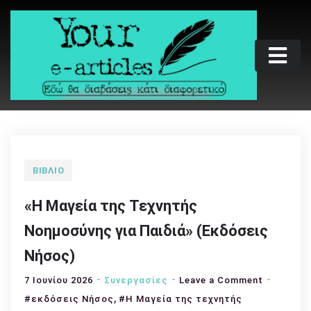
Skip
to
content
Your e-articles
Εδώ θα διαβάσεις κάτι διαφορετικό
ΒΙΒΛΊΟ
«Η Μαγεία της Τεχνητής
Νοημοσύνης για Παιδιά» (Εκδόσεις
Νήσος)
on
7 Ιουνίου 2026
Συνεργασίες
Leave a Comment
,
«Η
#εκδόσεις Νήσος
#Η Μαγεία της τεχνητής