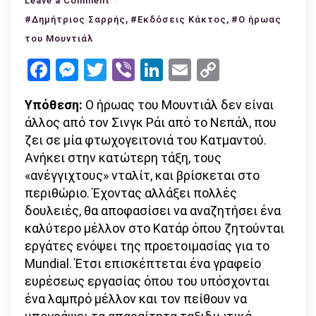
Leave a Comment
Ο
,
,
#Δημήτριος Σαρρής
#Εκδόσεις Κάκτος
#Ο ήρωας
ήρωας
του Μουντιάλ
του
Facebook
Messenger
Twitter
Viber
LinkedIn
Email
Copy
Μουντιάλ
Link
–
Υπόθεση:
Ο ήρωας του Μουντιάλ δεν είναι
Εκδόσεις
άλλος από τον Σινγκ Ράι από το Νεπάλ, που
Κάκτος
ζει σε μία φτωχογειτονιά του Κατμαντού.
(Άποψη)
Ανήκει στην κατώτερη τάξη, τους
«ανέγγιχτους» νταλίτ, και βρίσκεται στο
περιθώριο. Έχοντας αλλάξει πολλές
δουλειές, θα αποφασίσει να αναζητήσει ένα
καλύτερο μέλλον στο Κατάρ όπου ζητούνται
εργάτες ενόψει της προετοιμασίας για το
Mundial. Έτσι επισκέπτεται ένα γραφείο
ευρέσεως εργασίας όπου του υπόσχονται
ένα λαμπρό μέλλον και τον πείθουν να