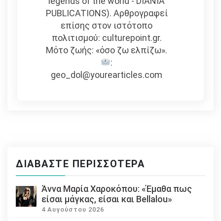
legends of the world - DIANIA
PUBLICATIONS). Αρθρογραφεί
επίσης στον ιστότοπο
πολιτισμού: culturepoint.gr.
Μότο ζωής: «όσο ζω ελπίζω».
:
geo_dol@yourearticles.com
ΔΙΑΒΆΣΤΕ ΠΕΡΙΣΣΌΤΕΡΑ
Άννα Μαρία Χαροκόπου: «Έμαθα πως
είσαι μάγκας, είσαι και Bellalou»
4 Αυγούστου 2026