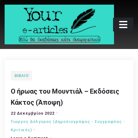
Skip
to
content
Your e-articles
Εδώ θα διαβάσεις κάτι διαφορετικό
ΒΙΒΛΊΟ
Ο ήρωας του Μουντιάλ – Εκδόσεις
Κάκτος (Άποψη)
22 Δεκεμβρίου 2022
Γιώργος Δόλγυρας (Δημοσιογράφος - Συγγραφέας -
Kριτικός)
on