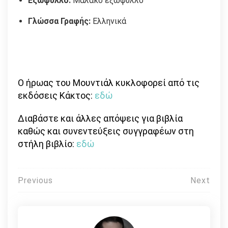
Εξώφυλλο:
Μαλακό εξώφυλλο
Γλώσσα Γραφής:
Eλληνικά
Ο ήρωας του Μουντιάλ κυκλοφορεί από τις
εκδόσεις Κάκτος:
εδώ
Διαβάστε και άλλες απόψεις για βιβλία
καθώς και συνεντεύξεις συγγραφέων στη
στήλη βιβλίο:
εδώ
Πλοήγηση
Previous
Next
άρθρων