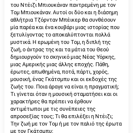
του Ντέιζι Μπιουκάναν παντρεμένη με τον
Τομ Μπιουκάναν. Αυτοί οι δύο και η διάσημη
αθλήτρια Τζόρνταν Μπέικερ θα συνθέσουν
μία παρέα και ένα κουβάρι μιας ιστορίας που
ξετυλίγοντας το αποκαλύπτονται πολλά
μυστικά. Η ερωμένη του Τομ, η διπλή της
ζωή, ο άντρας της και τα μάτια του Θεού
δημιουργούν το σκηνικό μιας Νέας Υόρκης,
μιας Αμερικής μιας άλλης εποχής. Πάθη,
έρωτες, απωθημένα, ποτά, πάρτι, χορός,
μουσική, ένας Γκάτσμπυ και οι εκδοχές της
ζωής του. Ποια άραγε να είναι η πραγματική;
Τι γίνεται όταν η μουσική σταματήσει και οι
χαρακτήρες θα πρέπει να έρθουν
αντιμέτωποι με τις συνέπειες της
απροσεξίας τους; Τι θα επιλέξει η Ντέιζι;
Την ζωή με τον Τομ ή με τον παλιό της έρωτα
με τον Γκάτσμπυ;