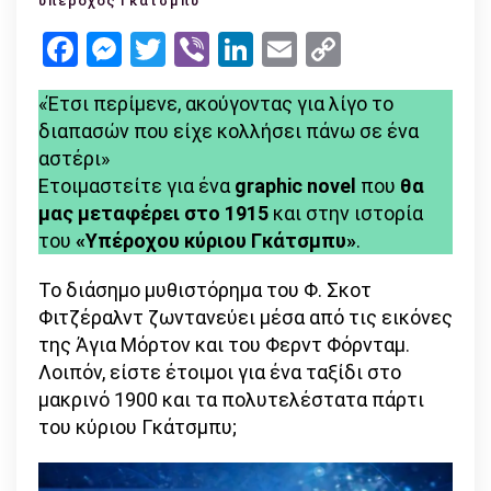
υπέροχος Γκάτσμπυ
Γκάτσμπυ,
Facebook
Messenger
Twitter
Viber
LinkedIn
Email
Copy
κόμικ
Link
από
«Έτσι περίμενε, ακούγοντας για λίγο το
τις
διαπασών που είχε κολλήσει πάνω σε ένα
εκδόσεις
αστέρι»
Μίνωας
Ετοιμαστείτε για ένα
graphic novel
που
θα
μας μεταφέρει στο 1915
και στην ιστορία
του
«Υπέροχου κύριου Γκάτσμπυ»
.
Το διάσημο μυθιστόρημα του Φ. Σκοτ
Φιτζέραλντ ζωντανεύει μέσα από τις εικόνες
της Άγια Μόρτον και του Φερντ Φόρνταμ.
Λοιπόν, είστε έτοιμοι για ένα ταξίδι στο
μακρινό 1900 και τα πολυτελέστατα πάρτι
του κύριου Γκάτσμπυ;