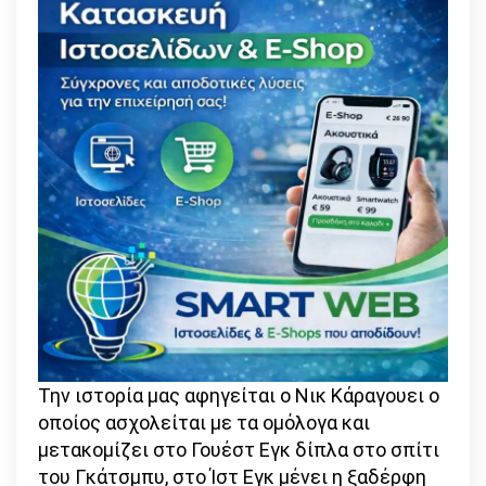
Την ιστορία μας αφηγείται ο Νικ Κάραγουει ο
οποίος ασχολείται με τα ομόλογα και
μετακομίζει στο Γουέστ Εγκ δίπλα στο σπίτι
του Γκάτσμπυ, στο Ίστ Εγκ μένει η ξαδέρφη