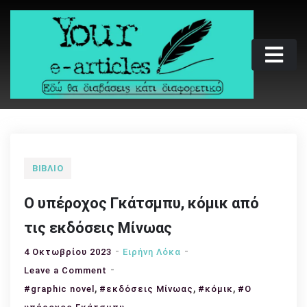
Skip
to
content
Your e-articles
Εδώ θα διαβάσεις κάτι διαφορετικό
ΒΙΒΛΊΟ
Ο υπέροχος Γκάτσμπυ, κόμικ από
τις εκδόσεις Μίνωας
4 Οκτωβρίου 2023
Ειρήνη Λόκα
on
Leave a Comment
,
Ο
,
,
#graphic novel
#εκδόσεις Μίνωας
#κόμικ
#Ο
υπέροχος