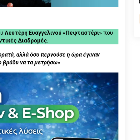
n
l
py
nk
ου
Λευτέρη Ευαγγελινού
«Πεφταστέρι»
που
ντικές Διαδρομές
.
ορατά, αλλά όσο περνούσε η ώρα έγιναν
ο βράδυ να τα μετρήσω»