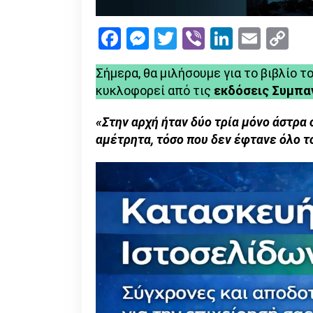
Facebook
Messenger
Twitter
Viber
LinkedI
Emai
Co
Li
Σήμερα, θα μιλήσουμε για το βιβλίο τ
κυκλοφορεί από τις
εκδόσεις Συμπα
«Στην αρχή ήταν δύο τρία μόνο άστρα 
αμέτρητα, τόσο που δεν έφτανε όλο τ