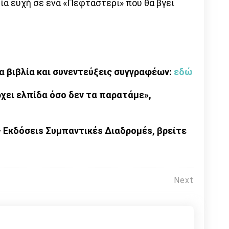
μία ευχή σε ένα «Πεφταστέρι» που θα βγει
α βιβλία και συνεντεύξεις συγγραφέων:
εδώ
χει ελπίδα όσο δεν τα παρατάμε»,
 Eκδόσειs Συμπαντικέs Διαδρομέs, βρείτε
Next