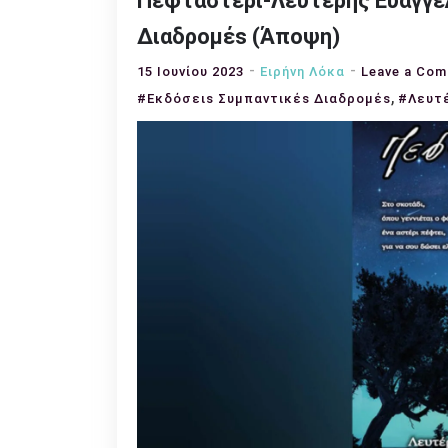
Πεφταστέρι-Λευτέρης Ευαγγελ
Διαδρομέs (Άποψη)
15 Ιουνίου 2023
Ειρήνη Λόκα
Leave a Co
,
#Eκδόσειs Συμπαντικέs Διαδρομέs
#Λευτέ