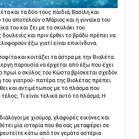
έτα και τα δύο τους παιδιά, Βασίλη και
ο του αποτελούν ο Μάριος και η γυναίκα του
ίκα του και ζει με το σκυλάκι του.
 δουλειές και πριν έρθει το βράδυ πρέπει να
κλοφορούν έξω γιατί είναι επικίνδυνα.
οφίτα και κοιτάζει τα άστρα με την Βιολέτα.
ίεργη παρουσία να έρχεται από έξω που έχει
νο πρωί ο σκύλος του Κώστα βρίσκεται σχεδόν
η του γιατρού- πατέρα της Βιολέτας πρέπει
ρθει και αντιμέτωπος με το πλάσμα που
 τέλος; Τι είναι τελικά αυτό το πλάσμα; Η
ιάλογοι με χιούμορ, γλαφυρές εικόνες και
έτει μία ιστορία που θα σας μεταφέρει σε
ειρευτείτε κάτω από τον γεμάτο αστέρια