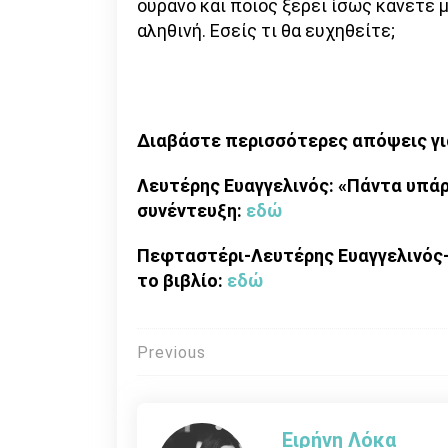
ουρανό και ποιος ξέρει ίσως κάνετε 
αληθινή. Εσείς τι θα ευχηθείτε;
Διαβάστε περισσότερες απόψεις γι
Λευτέρης Ευαγγελινός: «Πάντα υπάρ
συνέντευξη:
εδώ
Πεφταστέρι-Λευτέρης Ευαγγελινός-
το βιβλίο:
εδώ
Πλοήγηση
Previous
άρθρων
Ειρήνη Λόκα