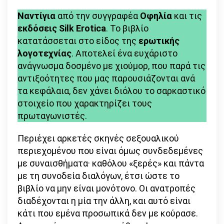
Link
–
Ναντίγια
από την συγγραφέα
Οφηλία
και τις
Οφηλία
εκδόσεις Silk Erotica
. Το βιβλίο
κατατάσσεται στο είδος της
ερωτικής
λογοτεχνίας
. Αποτελεί ένα ευχάριστο
ανάγνωσμα δοσμένο με χιούμορ, που παρά τις
αντιξοότητες που μας παρουσιάζονται ανά
τα κεφάλαια, δεν χάνει διόλου το σαρκαστικό
στοιχείο που χαρακτηρίζει τους
πρωταγωνιστές.
Περιέχει αρκετές σκηνές σεξουαλικού
περιεχομένου που είναι όμως συνδεδεμένες
με συναισθήματα· καθόλου «ξερές» και πάντα
με τη συνοδεία διαλόγων, έτσι ώστε το
βιβλίο να μην είναι μονότονο. Οι ανατροπές
διαδέχονται η μία την άλλη, και αυτό είναι
κάτι που εμένα προσωπικά δεν με κούρασε.