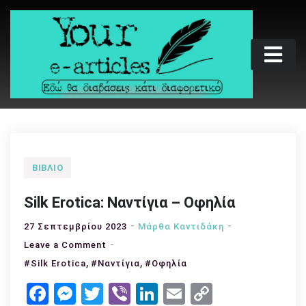
Skip
to
content
Your e-articles
Εδώ θα διαβάσεις κάτι διαφορετικό
ΒΙΒΛΊΟ
Silk Erotica: Ναντίγια – Οφηλία
27 Σεπτεμβρίου 2023
Μάρθα Καντιδάκη
on
Leave a Comment
,
Silk
,
#Silk Erotica
#Ναντίγια
#Οφηλία
Erotica:
Facebook
Messenger
Twitter
Viber
LinkedIn
Email
Copy
Ναντίγια