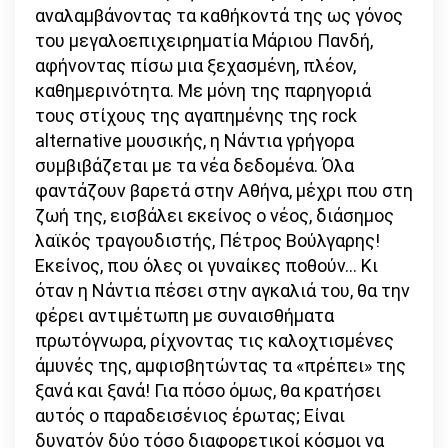
αναλαμβάνοντας τα καθήκοντά της ως γόνος
του μεγαλοεπιχειρηματία Μάριου Πανδή,
αφήνοντας πίσω μια ξεχασμένη, πλέον,
καθημερινότητα. Με μόνη της παρηγοριά
τους στίχους της αγαπημένης της rock
alternative μουσικής, η Νάντια γρήγορα
συμβιβάζεται με τα νέα δεδομένα. Όλα
φαντάζουν βαρετά στην Αθήνα, μέχρι που στη
ζωή της, εισβάλει εκείνος ο νέος, διάσημος
λαϊκός τραγουδιστής, Πέτρος Βούλγαρης!
Εκείνος, που όλες οι γυναίκες ποθούν… Κι
όταν η Νάντια πέσει στην αγκαλιά του, θα την
φέρει αντιμέτωπη με συναισθήματα
πρωτόγνωρα, ρίχνοντας τις καλοχτισμένες
άμυνές της, αμφισβητώντας τα «πρέπει» της
ξανά και ξανά! Για πόσο όμως, θα κρατήσει
αυτός ο παραδεισένιος έρωτας; Είναι
δυνατόν δύο τόσο διαφορετικοί κόσμοι να