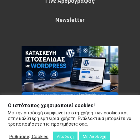
Γίνε Αρθρογράφος
Newsletter
Ο ιστότοπος χρησιμοποιεί cookies!
Με την αποδοχή συμφωνείτε στη χρήση των cookies και
Copyright © 2026 Your e-articles - WordPress Theme : by
στην καλύτερη εμπειρία χρήστη. Εναλλακτικά μπορείτε να
Sparkle Themes
Πολιτική Απορρήτου
τροποποιήσετε τις προτιμήσεις σας.
Ρυθμίσεις Cookies
Αποδοχή
Μη Αποδοχή