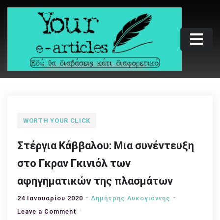
Skip
to
content
Your e-articles
Εδώ θα διαβάσεις κάτι διαφορετικό
WORTH YOUR CLICK
Στέργια Κάββαλου: Μια συνέντευξη
στο Γκραν Γκινιόλ των
αφηγηματικών της πλασμάτων
24 Ιανουαρίου 2020
Δημήτρης Λυκογιάννης
on
Leave a Comment