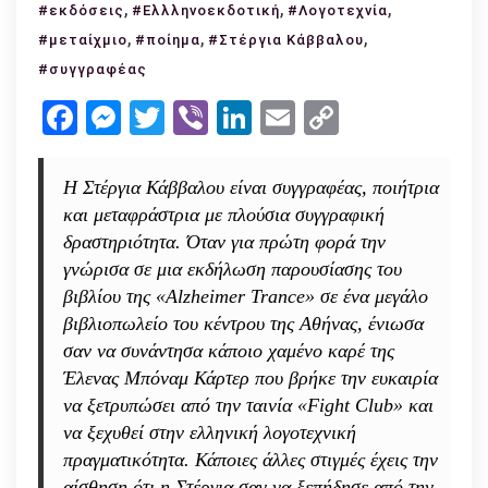
,
Στέργια
,
,
#εκδόσεις
#Ελλληνοεκδοτική
#Λογοτεχνία
Κάββαλου:
,
,
,
#μεταίχμιο
#ποίημα
#Στέργια Κάββαλου
Μια
#συγγραφέας
συνέντευξη
Facebook
Messenger
Twitter
Viber
LinkedIn
Email
Copy
στο
Link
Γκραν
Γκινιόλ
Η Στέργια Κάββαλου είναι συγγραφέας, ποιήτρια
των
και μεταφράστρια με πλούσια συγγραφική
αφηγηματικών
δραστηριότητα. Όταν για πρώτη φορά την
της
γνώρισα σε μια εκδήλωση παρουσίασης του
πλασμάτων
βιβλίου της «Alzheimer Trance» σε ένα μεγάλο
βιβλιοπωλείο του κέντρου της Αθήνας, ένιωσα
σαν να συνάντησα κάποιο χαμένο καρέ της
Έλενας Μπόναμ Κάρτερ που βρήκε την ευκαιρία
να ξετρυπώσει από την ταινία «Fight Club» και
να ξεχυθεί στην ελληνική λογοτεχνική
πραγματικότητα. Κάποιες άλλες στιγμές έχεις την
αίσθηση ότι η Στέργια σαν να ξεπήδησε από την