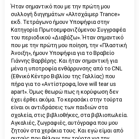
Ήταν σημαντικό που με την πρώτη μου
συλλογή διηγημάτων «Αλτσχάιμερ Trance»
εκδ. Τετράγωνο ήμουν Υποψήφια στην
Κατηγορία Πρωτοεμφανιζόμενου Συγγραφέα
του περιοδικού «Διαβάζω». Ήταν σημαντικό
που με την πρώτη μου ποίηση, την «Πλαστική
Άνοιξη», ήμουν Υποψήφια για το Βραβείο
Γιάννης Βαρβέρης. Και ήταν σημαντική για
μένα η υποτροφία ενθάρρυνσης από το CNL
(Εθνικό Κέντρο Βιβλίου της Γαλλίας) που
πήρα για το «Αντίστροφα, love will tear us
apart». Όμως θεωρώ πως η κορύφωση δεν
έχει έρθει ακόμα. Το κερασάκι στην τούρτα
είναι οι αντιδράσεις των παιδιών στα
σχολεία, στις βιβλιοθήκες, στα βιβλιοπωλεία.
Αγκαλιές, ζωγραφιές, αυτόγραφα που μου
ζητούν στα χεράκια τους. Και εγώ είμαι από
αυτούς που θέλουν την τούρτα για την