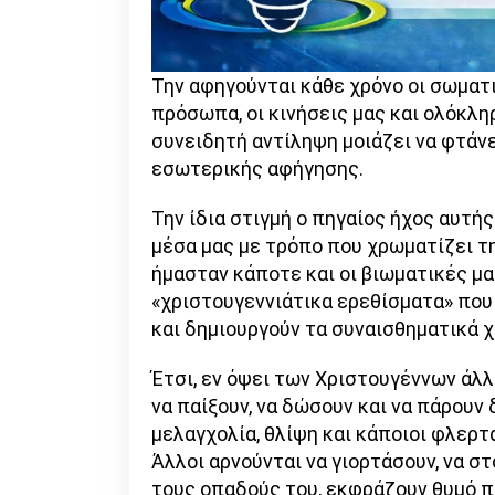
Την αφηγούνται κάθε χρόνο οι σωματικ
πρόσωπα, οι κινήσεις μας και ολόκλη
συνειδητή αντίληψη μοιάζει να φτάν
εσωτερικής αφήγησης.
Την ίδια στιγμή ο πηγαίος ήχος αυτής
μέσα μας με τρόπο που χρωματίζει τ
ήμασταν κάποτε και οι βιωματικές μ
«χριστουγεννιάτικα ερεθίσματα» που
και δημιουργούν τα συναισθηματικά 
Έτσι, εν όψει των Χριστουγέννων άλλ
να παίξουν, να δώσουν και να πάρουν 
μελαγχολία, θλίψη και κάποιοι φλερτ
Άλλοι αρνούνται να γιορτάσουν, να στ
τους οπαδούς του, εκφράζουν θυμό π