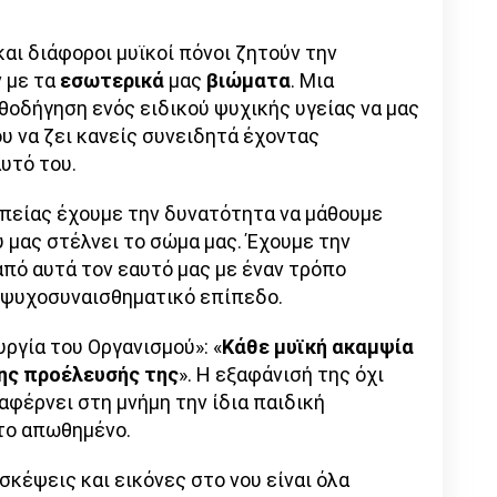
αι διάφοροι μυϊκοί πόνοι ζητούν την
 με τα
εσωτερικά
μας
βιώματα
. Μια
θοδήγηση ενός ειδικού ψυχικής υγείας να μας
υ να ζει κανείς συνειδητά έχοντας
υτό του.
πείας έχουμε την δυνατότητα να μάθουμε
 μας στέλνει το σώμα μας. Έχουμε την
πό αυτά τον εαυτό μας με έναν τρόπο
ε ψυχοσυναισθηματικό επίπεδο.
υργία του Οργανισμού»: «
Κάθε μυϊκή ακαμψία
 της προέλευσής της
». Η εξαφάνισή της όχι
αφέρνει στη μνήμη την ίδια παιδική
το απωθημένο.
σκέψεις και εικόνες στο νου είναι όλα