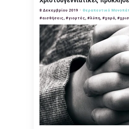
Χριστουγεννιάτικες προκλήσει
8 Δεκεμβρίου 2019
Θεραπευτικό Μονοπά
,
,
,
,
#αισθήσεις
#γιορτές
#λύπη
#χαρά
#χρι