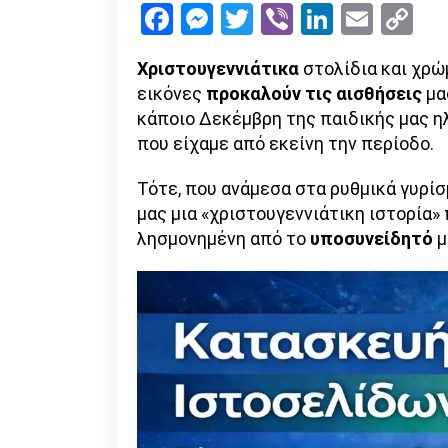
Facebook
Messenger
Twitter
Viber
LinkedI
Emai
Co
Li
Χριστουγεννιάτικα
στολίδια και χρώ
εικόνες
προκαλούν τις αισθήσεις
μα
κάποιο Δεκέμβρη της παιδικής μας ηλ
που είχαμε από εκείνη την περίοδο.
Τότε, που ανάμεσα στα ρυθμικά γυρί
μας μια «χριστουγεννιάτικη ιστορία» 
λησμονημένη από το
υποσυνείδητό
μ