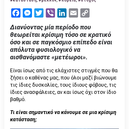
#κατάσταση
#μέλλον
#πορεία
#στόχος
Από
Facebook
Messenger
Twitter
Viber
LinkedIn
Email
Copy
Την
Link
Πορεία
Διανύοντας μία περίοδο που
Μου
θεωρείται κρίσιμη τόσο σε κρατικό
όσο και σε παγκόσμιο επίπεδο είναι
απόλυτα φυσιολογικό να
αισθανόμαστε «μετέωροι».
Είναι ίσως από τις ελάχιστες στιγμές που θα
ζήσει ο καθένας μας, που όλοι μαζί βιώνουμε
τις ίδιες δυσκολίες, τους ίδιους φόβους, τις
ίδιες ανασφάλειες, αν και ίσως όχι στον ίδιο
βαθμό.
Τι είναι σημαντικό να κάνουμε σε μια κρίσιμη
κατάσταση;