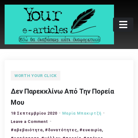
Skip
to
content
Your e-articles
Εδώ θα διαβάσεις κάτι διαφορετικό
WORTH YOUR CLICK
Δεν Παρεκκλίνω Από Την Πορεία
Μου
18 Σεπτεμβρίου 2020
Μαρία Μπακιρτζή
on
Leave a Comment
,
Δεν
,
,
#αβεβαιότητα
#δυνατότητες
#ευκαιρία
Παρεκκλίνω
,
,
,