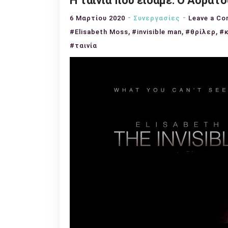
Η ταινία που είδαμε: Ο Αόρατ
6 Μαρτίου 2020
Συνεργασίες
Leave a C
,
,
,
#Elisabeth Moss
#invisible man
#θρίλερ
#
#ταινία