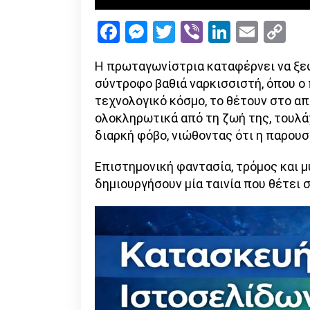
Facebook
Messenger
Twitter
Viber
LinkedI
Emai
Co
Li
Η πρωταγωνίστρια καταφέρνει να ξεφ
σύντροφο βαθιά ναρκισσιστή, όπου ο
τεχνολογικό κόσμο, το θέτουν στο απ
ολοκληρωτικά από τη ζωή της, τουλάχ
διαρκή φόβο, νιώθοντας ότι η παρουσ
Επιστημονική φαντασία, τρόμος και μ
δημιουργήσουν μία ταινία που θέτει 