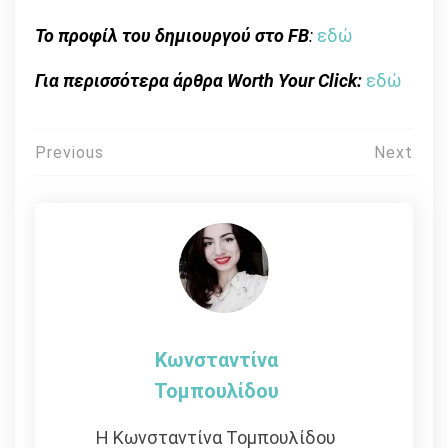
Το προφίλ του δημιουργού στο FB
:
εδώ
Για περισσότερα άρθρα Worth Your Click:
εδώ
Πλοήγηση
Previous
Next
άρθρων
Κωνσταντίνα
Τομπουλίδου
Η Κωνσταντίνα Τομπουλίδου