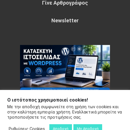
Γίνε Αρθρογράφος
Newsletter
Ο ιστότοπος χρησιμοποιεί cookies!
Με την αποδοχή συμφωνείτε στη χρήση των cookies και
Copyright © 2026 Your e-articles - WordPress Theme : by
στην καλύτερη εμπειρία χρήστη. Εναλλακτικά μπορείτε να
τροποποιήσετε τις προτιμήσεις σας.
Sparkle Themes
Πολιτική Απορρήτου
Ρυθμίσεις Cookies
Αποδοχή
Μη Αποδοχή