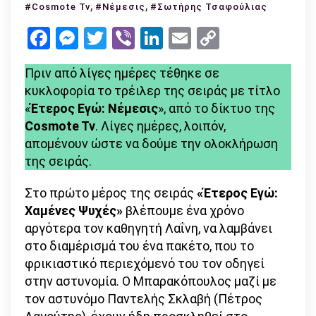
,
«Έτερος
,
#Cosmote Tv
#Νέμεσις
#Σωτήρης Τσαφούλιας
Εγώ:
Facebook
Messenger
Twitter
Viber
LinkedIn
Email
Copy
Νέμεσις»
Link
του
Πριν από λίγες ημέρες τέθηκε σε
Σωτήρη
κυκλοφορία το τρέιλερ της σειράς με τίτλο
Τσαφούλια
«
Έτερος Εγώ:
Νέμεσις
», από το δίκτυο της
–
Cosmote Tv
. Λίγες ημέρες, λοιπόν,
Έρχεται
απομένουν ώστε να δούμε την ολοκλήρωση
στην
της σειράς.
Cosmote
TV
Στο πρώτο μέρος της σειράς
«Έτερος Εγώ:
Χαμένες Ψυχές»
βλέπουμε ένα χρόνο
αργότερα τον καθηγητή Λαΐνη, να λαμβάνει
στο διαμέρισμά του ένα πακέτο, που το
φρικιαστικό περιεχόμενό του τον οδηγεί
στην αστυνομία. Ο Μπαρακόπουλος μαζί με
τον αστυνόμο Παντελής Σκλαβή (Πέτρος