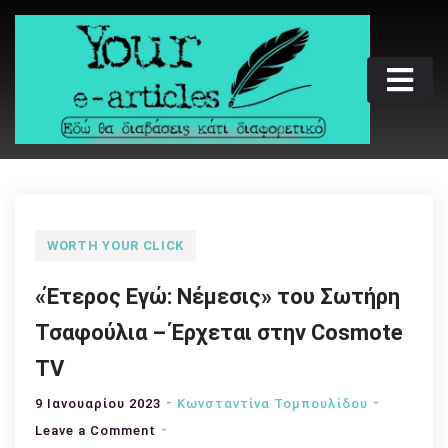
Skip
to
content
Your e-articles
Εδώ θα διαβάσεις κάτι διαφορετικό
WORTH YOUR CLICK
«Έτερος Εγώ: Νέμεσις» του Σωτήρη
Τσαφούλια – Έρχεται στην Cosmote
TV
9 Ιανουαρίου 2023
Κωνσταντίνα Τομπουλίδου
on
Leave a Comment