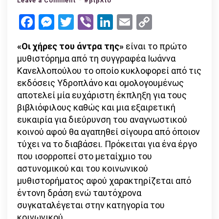
Leave a Comment
#βιβλίο
Βιβλίο:
Facebook
Messenger
Twitter
Viber
LinkedIn
Email
Copy
Οι
Link
χήρες
«Οι χήρες του άντρα της»
είναι το πρώτο
του
μυθιστόρημα από τη συγγραφέα Ιωάννα
άντρα
Κανελλοπούλου το οποίο κυκλοφορεί από τις
της
εκδόσεις Υδροπλάνο και ομολογουμένως
(Εκδόσεις
αποτελεί μία ευχάριστη έκπληξη για τους
Υδροπλάνο)
βιβλιόφιλους καθώς και μια εξαιρετική
ευκαιρία για διεύρυνση του αναγνωστικού
κοινού αφού θα αγαπηθεί σίγουρα από όποιον
τύχει να το διαβάσει. Πρόκειται για ένα έργο
που ισορροπεί στο μεταίχμιο του
αστυνομικού και του κοινωνικού
μυθιστορήματος αφού χαρακτηρίζεται από
έντονη δράση ενώ ταυτόχρονα
συγκαταλέγεται στην κατηγορία του
κοινωνικού.