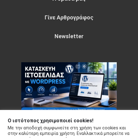
Γίνε Αρθρογράφος
Newsletter
Ο ιστότοπος χρησιμοποιεί cookies!
Με την αποδοχή συμφωνείτε στη χρήση των cookies και
Copyright © 2026 Your e-articles - WordPress Theme : by
στην καλύτερη εμπειρία χρήστη. Εναλλακτικά μπορείτε να