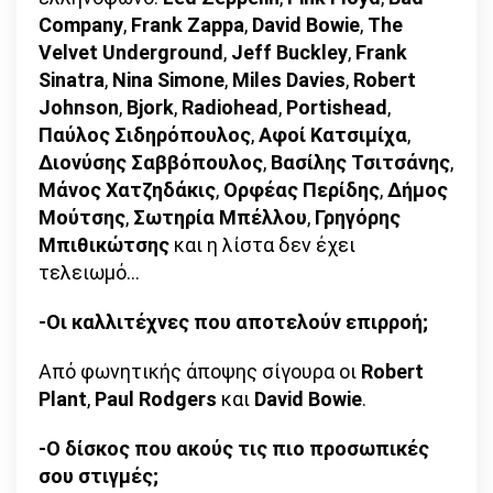
Company
,
Frank Zappa
,
David Bowie
,
The
Velvet Underground
,
Jeff Buckley
,
Frank
Sinatra
,
Nina Simone
,
Miles Davies
,
Robert
Johnson
,
Bjork
,
Radiohead
,
Portishead
,
Παύλος Σιδηρόπουλος
,
Αφοί Κατσιμίχα
,
Διονύσης Σαββόπουλος
,
Βασίλης Τσιτσάνης
,
Μάνος Χατζηδάκις
,
Ορφέας Περίδης
,
Δήμος
Μούτσης
,
Σωτηρία Μπέλλου
,
Γρηγόρης
Μπιθικώτσης
και η λίστα δεν έχει
τελειωμό…
-Οι καλλιτέχνες που αποτελούν επιρροή;
Από φωνητικής άποψης σίγουρα οι
Robert
Plant
,
Paul
Rodgers
και
David
Bowie
.
-Ο δίσκος που ακούς τις πιο προσωπικές
σου στιγμές;