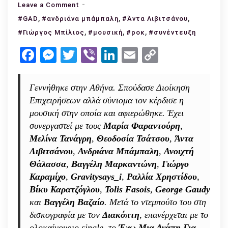
on
Leave a Comment
,
Συνέντευξη
,
,
#GAD
#ανδριάνα μπάμπαλη
#Άντα Λιβιτσάνου
με
,
,
,
#Γιώργος Μπίλιος
#μουσική
#ροκ
#συνέντευξη
τον
Facebook
Messenger
Twitter
Viber
LinkedIn
Email
Copy
Γιώργο
Link
Μπίλιο:
«Να
Γεννήθηκε στην Αθήνα. Σπούδασε Διοίκηση
έχουμε
Επιχειρήσεων αλλά σύντομα τον κέρδισε η
την
μουσική στην οποία και αφιερώθηκε. Έχει
ελευθερία
συνεργαστεί με τους
Μαρία Φαραντούρη
,
που
Μελίνα Τανάγρη
,
Θεοδοσία Τσάτσου
,
Άντα
μας
Λιβιτσάνου
,
Ανδριάνα Μπάμπαλη
,
Ανοιχτή
αναλογεί»
Θάλασσα
,
Βαγγέλη Μαρκαντώνη
,
Γιώργο
Καραμίχο
,
Gravitysays_i
,
Ραλλία Χρηστίδου
,
Βίκυ Καρατζόγλου
,
Tolis Fasois
,
George Gaudy
και
Βαγγέλη Βαζαίο
. Μετά το ντεμπούτο του στη
δισκογραφία με τον
Διακόπτη
, επανέρχεται με το
ολοκαίνουριο single, το
Έχω Μια Αγάπη Για