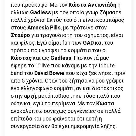
που προέκυψε. Με τον
Κώστα Αντωνιάδη
ή
αλλιώς
Gadless
με τον οποίο γνωριζόμαστε
πολλά χρόνια. Εκτός του ότι είναι κουμπάρος
στους
Amnesia Pills
, με πρότεινε στον
Σταύρο
για τραγουδιστή του σχήματος, είναι
και φίλος. Εγώ είμαι fan των
GAD
και του
τρόπου που γράφει τα κομμάτια του ο
Κώστας
και ως
Gadless
. Πιο κοντά μας
ο
έφερε το 1
live που κάναμε με την tribute
band του
David Bowie
που είχα ξεκινήσει πριν
από 5 χρόνια. Όταν του ζήτησα να μου γράψει
ένα ελληνόφωνο κομμάτι, αν και διστακτικός
στην αρχή, μετά παθιάστηκε τόσο πολύ που
ούτε και εγώ το περίμενα. Με τον
Κώστα
ανακαλύπτω συνεχώς συγγένειες σε πολλά
επίπεδα και μου φαίνεται ότι αυτή η
συνεργασία δεν θα έχει ημερομηνία λήξης.