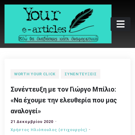
Skip
to
content
Your e-articles
Εδώ θα διαβάσεις κάτι διαφορετικό
WORTH YOUR CLICK
ΣΥΝΕΝΤΕΎΞΕΙΣ
Συνέντευξη με τον Γιώργο Μπίλιο:
«Να έχουμε την ελευθερία που μας
αναλογεί»
21 Δεκεμβρίου 2020
Χρήστος Ηλιόπουλος (στιχουργός)