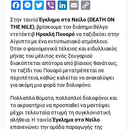
Facebook
Messenger
Twitter
Viber
LinkedIn
Email
Copy
Πουαρό
Link
επιστρέφει
Στην ταινία
Έγκλημα στο Νείλο (DEATH ON
με
THE NILE)
, βρίσκουμε τον διάσημο Βέλγο
το
ντετέκτιβ
Ηρακλή Πουαρό
να ταξιδεύει στην
Έγκλημα
Αίγυπτο με ένα εντυπωσιακό ατμόπλοιο.
στο
Όταν ο φαινομενικά τέλειος και ειδυλλιακός
Νείλο!
μήνας του μέλιτος ενός ζευγαριού
διακόπτεται απότομα από βίαιους θανάτους,
το ταξίδι του Πουαρό μετατρέπεται σε
περιπέτεια, καθώς καλείται να ανακαλύψει
για ακόμη μια φορά τον δολοφόνο.
Πολλαπλά θύματα, πολλαπλοί δολοφόνοι και
το ακροατήριο να προσπαθεί να μαντέψει
μέχρι τελευταία στιγμή τη συγκλονιστική
αλήθεια. Η ταινία
Έγκλημα στο Νείλο
επανενώνει την ομάδα παραγωγής της