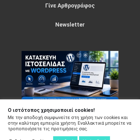
Γίνε Αρθρογράφος
Newsletter
Ο ιστότοπος χρησιμοποιεί cookies!
Με την αποδοχή συμφωνείτε στη χρήση των cookies και
Copyright © 2026 Your e-articles - WordPress Theme : by
στην καλύτερη εμπειρία χρήστη. Εναλλακτικά μπορείτε να
τροποποιήσετε τις προτιμήσεις σας.
Sparkle Themes
Πολιτική Απορρήτου