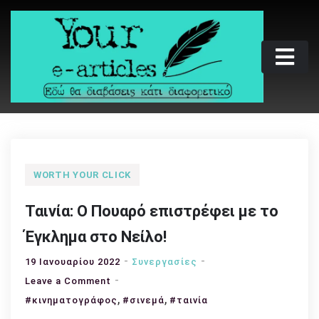
Skip
to
content
Your e-articles
Εδώ θα διαβάσεις κάτι διαφορετικό
WORTH YOUR CLICK
Ταινία: Ο Πουαρό επιστρέφει με το
Έγκλημα στο Νείλο!
19 Ιανουαρίου 2022
Συνεργασίες
on
Leave a Comment
Ταινία:
,
,
#κινηματογράφος
#σινεμά
#ταινία
Ο