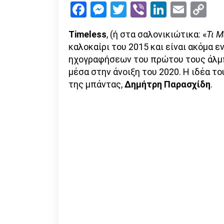
Facebook
Messenger
Twitter
Viber
LinkedI
Emai
Co
Li
Timeless
, (ή στα σαλονικιώτικα: «
Τι Μ
καλοκαίρι του 2015 και είναι ακόμα ε
ηχογραφήσεων του πρώτου τους άλμπ
μέσα στην άνοιξη του 2020. Η ιδέα τ
της μπάντας,
Δημήτρη Παρασχίδη
.