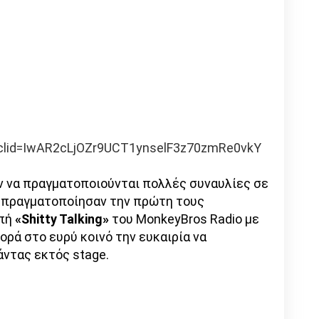
clid=IwAR2cLjOZr9UCT1ynselF3z70zmRe0vkY
ν να πραγματοποιούνται πολλές συναυλίες σε
s πραγματοποίησαν την πρώτη τους
μπή
«Shitty Talking»
του MonkeyBros Radio με
ορά στο ευρύ κοινό την ευκαιρία να
ντας εκτός stage.