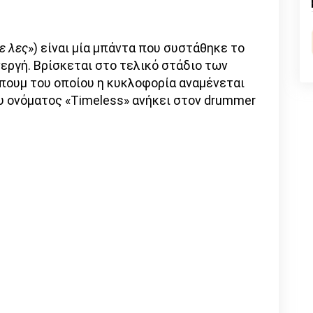
n
l
py
nk
ε λες
») είναι μία μπάντα που συστάθηκε το
νεργή. Βρίσκεται στο τελικό στάδιο των
ουμ του οποίου η κυκλοφορία αναμένεται
ου ονόματος «Timeless» ανήκει στον drummer