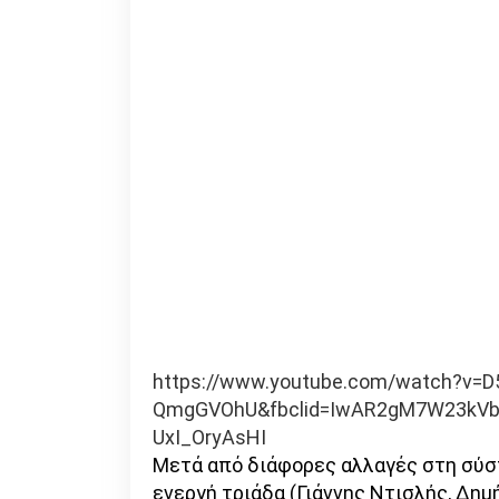
https://www.youtube.com/watch?v=D
QmgGVOhU&fbclid=IwAR2gM7W23kVb
UxI_OryAsHI
Μετά από διάφορες αλλαγές στη σύστ
ενεργή τριάδα (Γιάννης Ντισλής, Δημ