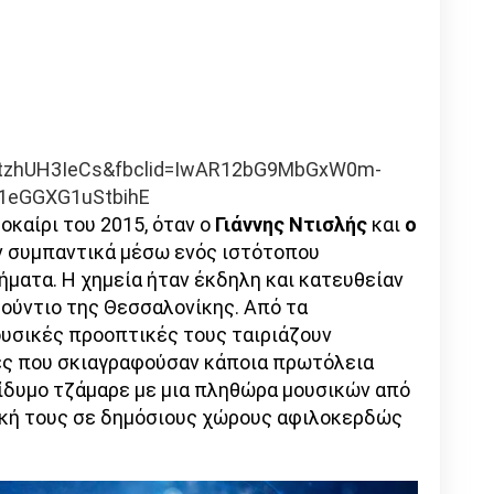
DtzhUH3IeCs&fbclid=IwAR12bG9MbGxW0m-
1eGGXG1uStbihE
οκαίρι του 2015, όταν ο
Γιάννης Ντισλής
και
ο
 συμπαντικά μέσω ενός ιστότοπου
ήματα. Η χημεία ήταν έκδηλη και κατευθείαν
τούντιο της Θεσσαλονίκης. Από τα
ουσικές προοπτικές τους ταιριάζουν
ες που σκιαγραφούσαν κάποια πρωτόλεια
δίδυμο τζάμαρε με μια πληθώρα μουσικών από
ική τους σε δημόσιους χώρους αφιλοκερδώς