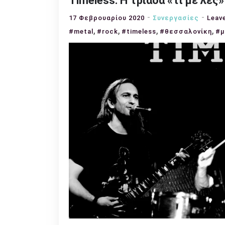
Timeless: Η τριάδα «τι με λες»
17 Φεβρουαρίου 2020
Συνεργασίες
Leav
,
,
,
,
#metal
#rock
#timeless
#θεσσαλονίκη
#μ