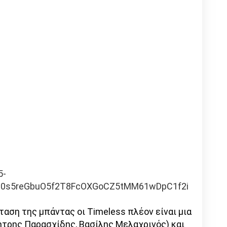
5-
0s5reGbuO5f2T8FcOXGoCZ5tMM61wDpC1f2i
αση της μπάντας οι Timeless πλέον είναι μια
ήτρης Παρασχίδης, Βασίλης Μελαχρινός) και