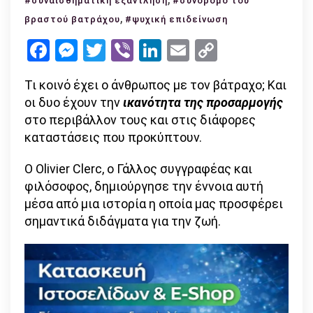
#συναισθηματική εξάντληση
#σύνδρομο του
του
,
βραστού βατράχου
#ψυχική επιδείνωση
«Βραστ
Facebook
Messenger
Twitter
Viber
LinkedIn
Email
Copy
Βατράχ
Link
Τι κοινό έχει ο άνθρωπος με τον βάτραχο; Και
οι δυο έχουν την
ικανότητα της προσαρμογής
στο περιβάλλον τους και στις διάφορες
καταστάσεις που προκύπτουν.
Ο Olivier Clerc, ο Γάλλος συγγραφέας και
φιλόσοφος, δημιούργησε την έννοια αυτή
μέσα από μια ιστορία η οποία μας προσφέρει
σημαντικά διδάγματα για την ζωή.