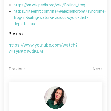
https://en.wikipedia.org/wiki/Boiling_frog
https://steemit.com/life/@alexsandrbrat/syndrome-
frog-in-boiling-water-a-vicious-cycle-that-
depletes-us
Βίντεο:
https://www.youtube.com/watch?
v=TyBKz1wdK0M
Πλοήγηση
Previous
Next
άρθρων