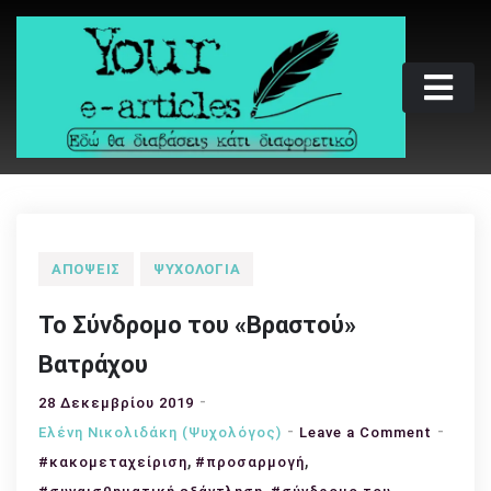
Skip
to
content
Your e-articles
Εδώ θα διαβάσεις κάτι διαφορετικό
ΑΠΌΨΕΙΣ
ΨΥΧΟΛΟΓΊΑ
Το Σύνδρομο του «Βραστού»
Βατράχου
28 Δεκεμβρίου 2019
on
Ελένη Νικολιδάκη (Ψυχολόγος)
Leave a Comment
,
,
Το
#κακομεταχείριση
#προσαρμογή
Σύνδρο
,