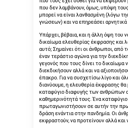
που τους έχει δοθεί για να εκφέρουν 
που δεν λαμβάνουν, όμως, υπόψη τους
μπορεί να είναι λανθασμένη (λόγω τ
γνώσεων) και να επηρεάσει αρνητικά 
Υπάρχει, βέβαια, και η άλλη όψη του
δικαίωμα ελευθερίας έκφρασης και λό
αυτό; Σημαίνει ότι οι άνθρωποι, από 
έναν τεράστιο αγώνα για την διεκδί
γεγονός που τους δίνει το δικαίωμα 
διεκδικήσουν αλλά και να αξιοποιήσο
έπακρο. Για να συσχετίσω λίγο και ό
διανύουμε, η ελευθερία έκφρασης θα
καταφύγιο διαφυγής των ανθρώπων α
καθημερινότητά τους. Ένα καταφύγιο
πρωταγωνιστήσουν σε αυτήν την πρω
δράση ενάντια στην πανδημία. Οι άνθ
εκφραστούν, να προτείνουν αλλά και 