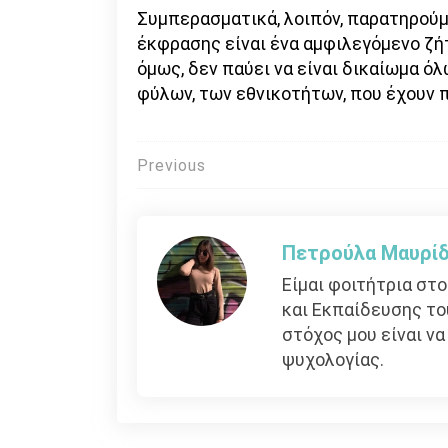
Συμπερασματικά, λοιπόν, παρατηρούμε
έκφρασης είναι ένα αμφιλεγόμενο ζήτ
όμως, δεν παύει να είναι δικαίωμα ό
φύλων, των εθνικοτήτων, που έχουν πα
Πλοήγηση
Previous
άρθρων
Πετρούλα Μαυρί
Είμαι φοιτήτρια στ
και Εκπαίδευσης το
στόχος μου είναι ν
ψυχολογίας.