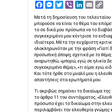
Facebook
Messenger
Twitter
Viber
LinkedI
Emai
Co
Li
Μετά τη δημοσίευση του τελευταίου 
μπορούσε να είναι το θέμα του επόμεν
το σε δικά μου πρόσωπα να το διαβάσ
συγκεκριμένο μου κέντρισε το ενδια
ιδιαίτερα. Μέτα την ευχάριστη κριτικ
ολοκληρωνόταν με την φράση «
Γιατί 
προσωπική άποψη, σχετικά με το θέμα;
αναρωτηθώ, «
μπορώ, εγώ, σε ηλικία δ
συγκεκριμένο θέμα;
», «
τι είμαι εγώ, ει
Και τότε ήρθε στο μυαλό μου η ελευθ
απαντήσεις στα ερωτήματά μου.
Τι ακριβώς σημαίνει το δικαίωμα της
το άρθρο 11 του συντάγματος, «
Ελευθ
πρόσωπο έχει το δικαίωμα στην ελευ
περιλαμβάνει την ελευθερία γνώμης 