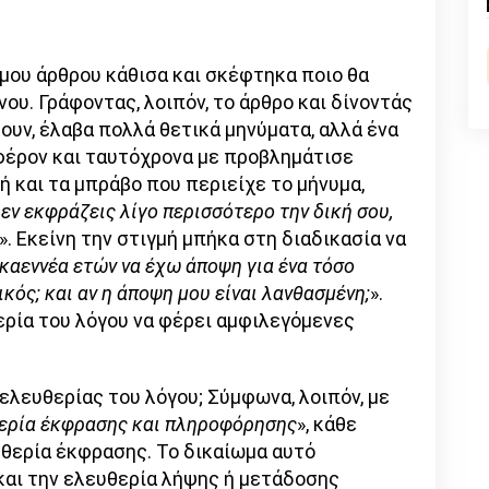
n
l
py
nk
μου άρθρου κάθισα και σκέφτηκα ποιο θα
ου. Γράφοντας, λοιπόν, το άρθρο και δίνοντάς
ουν, έλαβα πολλά θετικά μηνύματα, αλλά ένα
φέρον και ταυτόχρονα με προβλημάτισε
ή και τα μπράβο που περιείχε το μήνυμα,
δεν εκφράζεις λίγο περισσότερο την δική σου,
». Εκείνη την στιγμή μπήκα στη διαδικασία να
εκαεννέα ετών να έχω άποψη για ένα τόσο
δικός; και αν η άποψη μου είναι λανθασμένη;
».
ερία του λόγου να φέρει αμφιλεγόμενες
 ελευθερίας του λόγου; Σύμφωνα, λοιπόν, με
ερία έκφρασης και πληροφόρησης
», κάθε
θερία έκφρασης. Το δικαίωμα αυτό
και την ελευθερία λήψης ή μετάδοσης