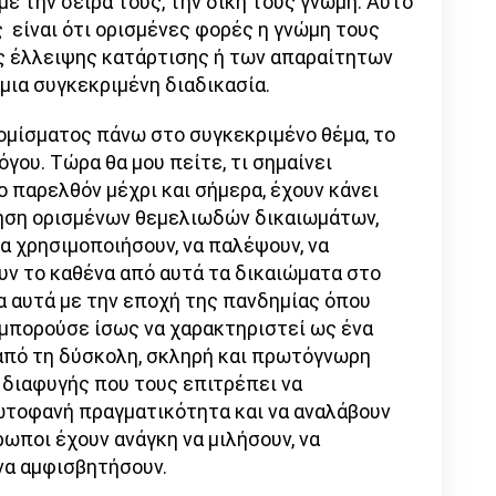
με την σειρά τους, την δική τους γνώμη. Αυτό
 είναι ότι ορισμένες φορές η γνώμη τους
ης έλλειψης κατάρτισης ή των απαραίτητων
μια συγκεκριμένη διαδικασία.
 νομίσματος πάνω στο συγκεκριμένο θέμα, το
γου. Τώρα θα μου πείτε, τι σημαίνει
το παρελθόν μέχρι και σήμερα, έχουν κάνει
κηση ορισμένων θεμελιωδών δικαιωμάτων,
να χρησιμοποιήσουν, να παλέψουν, να
υν το καθένα από αυτά τα δικαιώματα στο
λα αυτά με την εποχή της πανδημίας όπου
 μπορούσε ίσως να χαρακτηριστεί ως ένα
πό τη δύσκολη, σκληρή και πρωτόγνωρη
 διαφυγής που τους επιτρέπει να
τοφανή πραγματικότητα και να αναλάβουν
ρωποι έχουν ανάγκη να μιλήσουν, να
να αμφισβητήσουν.