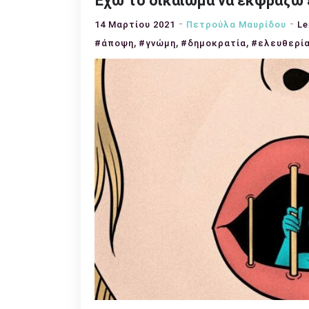
Έχω το δικαίωμα να εκφράζω 
14 Μαρτίου 2021
Πετρούλα Μαυρίδου
Le
,
,
,
#άποψη
#γνώμη
#δημοκρατία
#ελευθερί