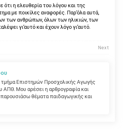
 ότι η ελευθερία του λόγου και της
ημα με ποικίλες αναφορές. Παρ’όλα αυτά,
λων των ανθρώπων, όλων των ηλικιών, των
λέψει γι’αυτό και έχουν λόγο γι’αυτό.
Next
δου
ο τμήμα Επιστημών Προσχολικής Αγωγής
υ ΑΠΘ. Μου αρέσει η αρθρογραφία και
α παρουσιάσω θέματα παιδαγωγικής και