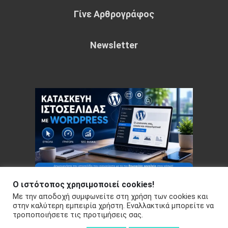
Γίνε Αρθρογράφος
Newsletter
Ο ιστότοπος χρησιμοποιεί cookies!
Με την αποδοχή συμφωνείτε στη χρήση των cookies και
Copyright © 2026 Your e-articles - WordPress Theme : by
στην καλύτερη εμπειρία χρήστη. Εναλλακτικά μπορείτε να
τροποποιήσετε τις προτιμήσεις σας.
Sparkle Themes
Πολιτική Απορρήτου