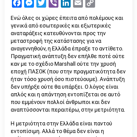
Facebook
Messenger
Twitter
Viber
LinkedIn
Email
Copy
πλευρά
Link
Ενώ όλες οι χώρες έπειτα από πολέμους και
γενικά από εσωτερικές και εξωτερικές
αναταράξεις κατευθύνονται προς την
μεταστροφή της κατάστασης για να
αναγεννηθούν, η Ελλάδα έπραξε το αντίθετο.
Πραγματική ανάπτυξη δεν επήλθε ποτέ ούτε
καν με το σχέδιο Marshall ούτε την χρυσή
εποχή ΠΑΣΟΚ (που στην πραγματικότητα δεν
ήταν τόσο χρυσή όσο πιστεύουμε). Ανάπτυξη
δεν υπήρξε ούτε θα υπάρξει. Ο λόγος είναι
απλός και η απάντηση εντοπίζεται σε αυτό
που εμμένουν πολλοί άνθρωποι και δεν
αναπτύσσονται περαιτέρω, στην μετριότητα.
Η μετριότητα στην Ελλάδα είναι παντού
εντοπίσιμη. Αλλά το θέμα δεν είναι η