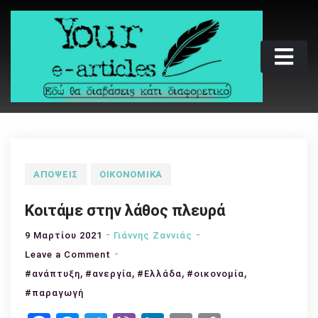
Skip
to
content
Your e-articles
Εδώ θα διαβάσεις κάτι διαφορετικό
ΑΠΌΨΕΙΣ
ΟΙΚΟΝΟΜΙΚΆ
Κοιτάμε στην λάθος πλευρά
9 Μαρτίου 2021
Γιάννης Ζαννιάς
on
Leave a Comment
,
Κοιτάμε
,
,
,
#ανάπτυξη
#ανεργία
#Ελλάδα
#οικονομία
στην
#παραγωγή
λάθος