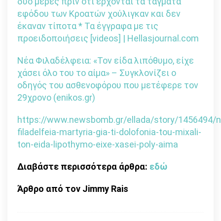
δυο μέρες πριν ότι έρχονται τα τάγματα
εφόδου των Κροατών χούλιγκαν και δεν
έκαναν τίποτα * Τα έγγραφα με τις
προειδοποιήσεις [videos] | Hellasjournal.com
Νέα Φιλαδέλφεια: «Τον είδα λιπόθυμο, είχε
χάσει όλο του το αίμα» – Συγκλονίζει ο
οδηγός του ασθενοφόρου που μετέφερε τον
29χρονο (enikos.gr)
https://www.newsbomb.gr/ellada/story/1456494/n
filadelfeia-martyria-gia-ti-dolofonia-tou-mixali-
ton-eida-lipothymo-eixe-xasei-poly-aima
Διαβάστε περισσότερα άρθρα:
εδώ
Άρθρο από τον Jimmy Rais