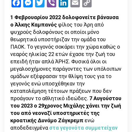
Facebook
Messenger
Twitter
Viber
LinkedIn
Email
Copy
Link
1 Φεβρουαρίου 2022 δολοφονείτε βάναυσα
ο Άλκης Καμπανός
φίλος του Άρη από
ψυχρούς δολοφόνους οι οποίοι μόνο
θεωρητικά υποστήριζαν την ομάδα του
ΠΑΟΚ. Το γεγονός σοκάρει την χώρα καθώς ο
νεαρός ηλικίας 22 ετών έχασε την ζωή του
επειδή ήταν απλά ΆΡΗΣ. Φυσικά όλοι οι
μεγαλοσχήμονες παράγοντες των υπόλοιπων
ομάδων εξέφρασαν την θλίψη τους για το
γεγονός ενώ υποσχέθηκαν την
καταπολέμηση τέτοιων πράξεων που δεν
προάγουν το αθλητικό ιδεώδες.
7 Αυγούστου
του 2023 ο 29χρονος Μιχάλης χάνει την ζωή
του από νεοναζί υποστηρικτές της
κροατικής Δυνάμο Ζάγκρεμπ
ενώ
αποδεδειγμένα
στα γεγονότα συμμετείχαν