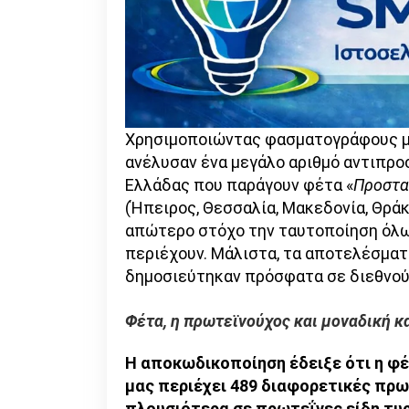
Χρησιμοποιώντας φασματογράφους μά
ανέλυσαν ένα μεγάλο αριθμό αντιπρ
Ελλάδας που παράγουν φέτα «
Προστα
(Ήπειρος, Θεσσαλία, Μακεδονία, Θρά
απώτερο στόχο την ταυτοποίηση όλω
περιέχουν. Μάλιστα, τα αποτελέσματ
δημοσιεύτηκαν πρόσφατα σε διεθνού
Φέτα, η πρωτεϊνούχος και μοναδική κ
H αποκωδικοποίηση έδειξε ότι η φέ
μας περιέχει 489 διαφορετικές πρω
πλουσιότερα σε πρωτεΐνες είδη τυ