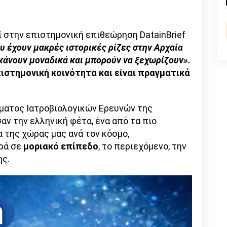
n
l
py
nk
ί στην επιστημονική επιθεώρηση DatainBrief
υ έχουν μακρές ιστορικές ρίζες στην Αρχαία
κάνουν μοναδικά και μπορούν να ξεχωρίζουν».
ιστημονική κοινότητα και είναι πραγματικά
ύματος Ιατροβιολογικών Ερευνών της
αν την ελληνική φέτα, ένα από τα πιο
 της χώρας μας ανά τον κόσμο,
ρά σε
μοριακό επίπεδο
, το περιεχόμενο, την
ης.