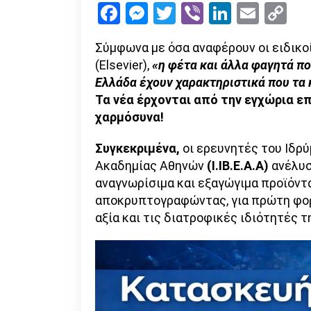
Facebook
Messenger
Twitter
Viber
LinkedI
Emai
Co
Li
Σύμφωνα με όσα αναφέρουν οι ειδικο
(Elsevier),
«η φέτα και άλλα φαγητά πο
Ελλάδα έχουν χαρακτηριστικά που τα 
Τα νέα έρχονται από την εγχώρια επ
χαρμόσυνα!
Συγκεκριμένα,
οι ερευνητές του Ιδρ
Ακαδημίας Αθηνών
(Ι.ΙΒ.Ε.Α.Α)
ανέλυσ
αναγνωρίσιμα και εξαγώγιμα προϊόντα
αποκρυπτογραφώντας, για πρώτη φο
αξία και τις διατροφικές ιδιότητές τ