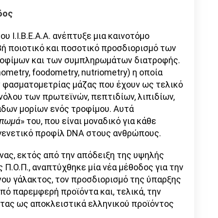
δος
 Ι.Ι.Β.Ε.Α.Α. ανέπτυξε μια καινοτόμο
βή ποιοτικό και ποσοτικό προσδιορισμό των
ροφίμων και των συμπληρωμάτων διατροφής.
ometry, foodometry, nutriometry) η οποία
 φασματομετρίας μάζας που έχουν ως τελικό
όλου των πρωτεϊνών, πεπτιδίων, λιπιδίων,
άδων μορίων ενός τροφίμου. Αυτά
ύπωμά
» του, που είναι μοναδικό για κάθε
ο γενετικό προφίλ DNA στους ανθρώπους.
νας, εκτός από την απόδειξη της υψηλής
 Π.Ο.Π., αναπτύχθηκε μία νέα μέθοδος για την
ου γάλακτος, τον προσδιορισμό της ύπαρξης
από παρεμφερή προϊόντα και, τελικά, την
τας ως αποκλειστικά ελληνικού προϊόντος