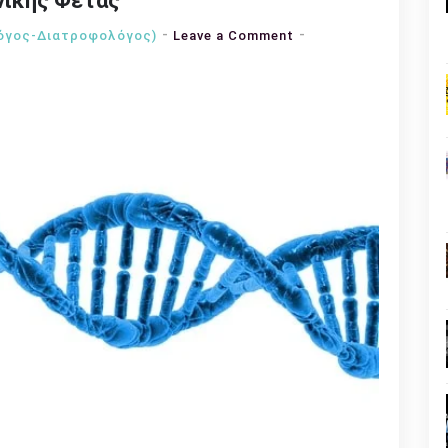
νικής Φέτας
on
όγος-Διατροφολόγος)
Leave a Comment
Αποκρυπτογράφηση
της
Ελληνικής
Φέτας