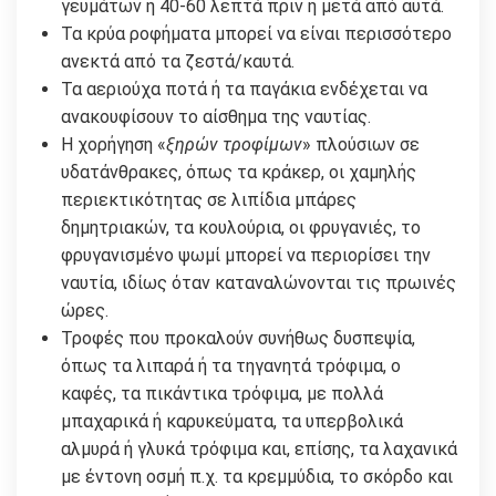
γευμάτων ή 40-60 λεπτά πριν ή μετά από αυτά.
Τα κρύα ροφήματα μπορεί να είναι περισσότερο
ανεκτά από τα ζεστά/καυτά.
Τα αεριούχα ποτά ή τα παγάκια ενδέχεται να
ανακουφίσουν το αίσθημα της ναυτίας.
Η χορήγηση «
ξηρών τροφίμων
» πλούσιων σε
υδατάνθρακες, όπως τα κράκερ, οι χαμηλής
περιεκτικότητας σε λιπίδια μπάρες
δημητριακών, τα κουλούρια, οι φρυγανιές, το
φρυγανισμένο ψωμί μπορεί να περιορίσει την
ναυτία, ιδίως όταν καταναλώνονται τις πρωινές
ώρες.
Τροφές που προκαλούν συνήθως δυσπεψία,
όπως τα λιπαρά ή τα τηγανητά τρόφιμα, ο
καφές, τα πικάντικα τρόφιμα, με πολλά
μπαχαρικά ή καρυκεύματα, τα υπερβολικά
αλμυρά ή γλυκά τρόφιμα και, επίσης, τα λαχανικά
με έντονη οσμή π.χ. τα κρεμμύδια, το σκόρδο και