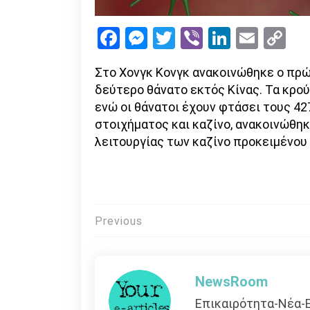
Facebook
Messenger
Twitter
Viber
LinkedI
Emai
Co
Li
Στο Χονγκ Κονγκ ανακοινώθηκε ο πρώτ
δεύτερο θάνατο εκτός Κίνας. Τα κρού
ενώ οι θάνατοι έχουν φτάσει τους 4
στοιχήματος και καζίνο, ανακοινώθηκε
λειτουργίας των καζίνο προκειμένου 
Πλοήγηση
Previous
άρθρων
NewsRoom
Επικαιρότητα-Νέα-Ε