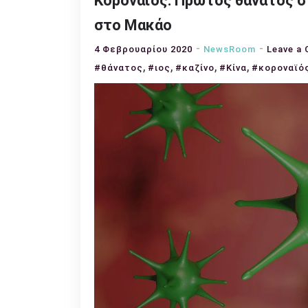
Κοροναϊός: Πρώτος θάνατος στ
στο Μακάο
4 Φεβρουαρίου 2020
NewsRoom
Leave a
,
,
,
,
#θάνατος
#ιος
#καζίνο
#Κίνα
#κοροναϊό