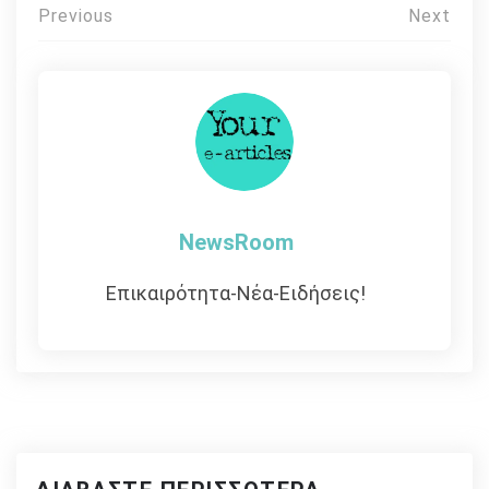
Πλοήγηση
Previous
Next
άρθρων
NewsRoom
Επικαιρότητα-Νέα-Ειδήσεις!