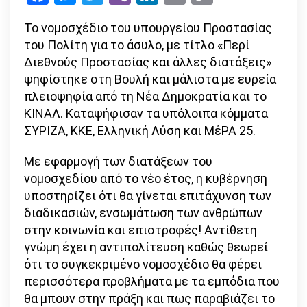
Link
για
Το νομοσχέδιο του υπουργείου Προστασίας
το
του Πολίτη για το άσυλο, με τίτλο «Περί
άσυλο
Διεθνούς Προστασίας και άλλες διατάξεις»
ψηφίστηκε στη Βουλή και μάλιστα με ευρεία
πλειοψηφία από τη Νέα Δημοκρατία και το
ΚΙΝΑΛ. Καταψήφισαν τα υπόλοιπα κόμματα
ΣΥΡΙΖΑ, ΚΚΕ, Ελληνική Λύση και ΜέΡΑ 25.
Με εφαρμογή των διατάξεων του
νομοσχεδίου από το νέο έτος, η κυβέρνηση
υποστηρίζει ότι θα γίνεται επιτάχυνση των
διαδικασιών, ενσωμάτωση των ανθρώπων
στην κοινωνία και επιστροφές! Αντίθετη
γνώμη έχει η αντιπολίτευση καθώς θεωρεί
ότι το συγκεκριμένο νομοσχέδιο θα φέρει
περισσότερα προβλήματα με τα εμπόδια που
θα μπουν στην πράξη και πως παραβιάζει το