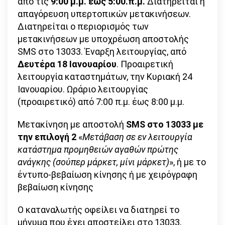
από τις
9:00 μ.μ. έως 5:00.π.μ.
Διατηρείται η
απαγόρευση υπερτοπικών μετακινήσεων.
Διατηρείται ο περιορισμός των
μετακινήσεων με υποχρέωση αποστολής
SMS στο 13033. Έναρξη λειτουργίας, από
Δευτέρα 18 Ιανουαρίου
. Προαιρετική
λειτουργία καταστημάτων, την Κυριακή 24
Ιανουαρίου. Ωράριο λειτουργίας
(προαιρετικό) από 7:00 π.μ. έως 8:00 μ.μ.
Μετακίνηση με αποστολή
SMS στο 13033 με
την επιλογή 2
«
Μετάβαση σε εν λειτουργία
κατάστημα προμηθειών αγαθών πρώτης
ανάγκης (σούπερ μάρκετ, μίνι μάρκετ)
», ή με το
έντυπο-βεβαίωση κίνησης ή με χειρόγραφη
βεβαίωση κίνησης
Ο καταναλωτής οφείλει να διατηρεί το
μήνυμα που έχει αποστείλει στο 13033,