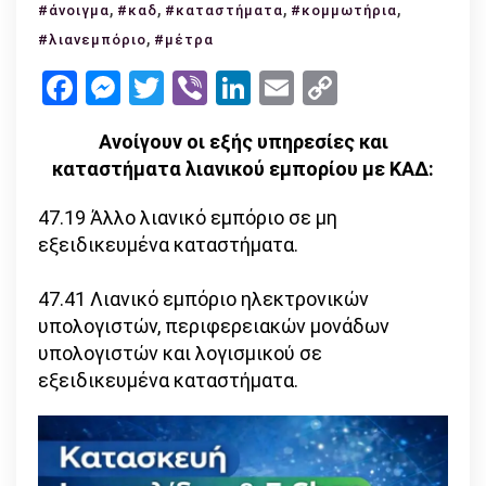
,
,
Αναλυτικά
,
,
#άνοιγμα
#καδ
#καταστήματα
#κομμωτήρια
οι
,
#λιανεμπόριο
#μέτρα
ΚΑΔ
Facebook
Messenger
Twitter
Viber
LinkedIn
Email
Copy
που
Link
ανοίγουν
Ανοίγουν οι εξής υπηρεσίες και
από
καταστήματα λιανικού εμπορίου με ΚΑΔ:
Δευτέρα
–
47.19 Άλλο λιανικό εμπόριο σε μη
οι
εξειδικευμένα καταστήματα.
γενικοί
κανόνες
47.41 Λιανικό εμπόριο ηλεκτρονικών
λειτουργίας
υπολογιστών, περιφερειακών μονάδων
υπολογιστών και λογισμικού σε
εξειδικευμένα καταστήματα.