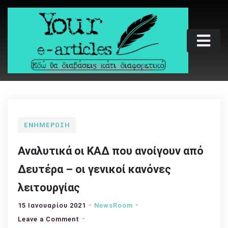
Skip
to
content
Your e-articles
Εδώ θα διαβάσεις κάτι διαφορετικό
ΕΝΗΜΈΡΩΣΗ
Αναλυτικά οι ΚΑΔ που ανοίγουν από
Δευτέρα – οι γενικοί κανόνες
λειτουργίας
15 Ιανουαρίου 2021
NewsRoom
on
Leave a Comment