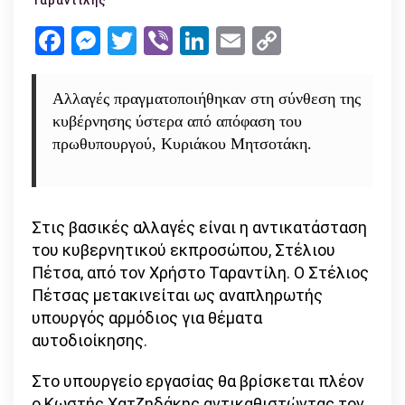
Ταραντίλης
σύνθεσ
Facebook
Messenger
Twitter
Viber
LinkedIn
Email
Copy
της
Link
κυβέρν
–
Αλλαγές πραγματοποιήθηκαν στη σύνθεση της
ποιοι
κυβέρνησης ύστερα από απόφαση του
άλλαξα
πρωθυπουργού, Κυριάκου Μητσοτάκη.
Στις βασικές αλλαγές είναι η αντικατάσταση
του κυβερνητικού εκπροσώπου, Στέλιου
Πέτσα, από τον Χρήστο Ταραντίλη. Ο Στέλιος
Πέτσας μετακινείται ως αναπληρωτής
υπουργός αρμόδιος για θέματα
αυτοδιοίκησης.
Στο υπουργείο εργασίας θα βρίσκεται πλέον
ο Κωστής Χατζηδάκης αντικαθιστώντας τον