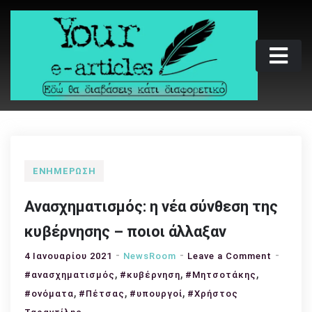
Skip
to
content
Your e-articles
Εδώ θα διαβάσεις κάτι διαφορετικό
ΕΝΗΜΈΡΩΣΗ
Ανασχηματισμός: η νέα σύνθεση της
κυβέρνησης – ποιοι άλλαξαν
on
4 Ιανουαρίου 2021
NewsRoom
Leave a Comment
,
,
,
Ανασχημ
#ανασχηματισμός
#κυβέρνηση
#Μητσοτάκης
η
,
,
,
#ονόματα
#Πέτσας
#υπουργοί
#Χρήστος
νέα