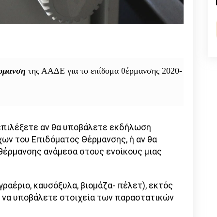
n
l
py
nk
ρμανση
της ΑΑΔΕ για το επίδομα θέρμανσης 2020-
 επιλέξετε αν θα υποβάλετε εκδήλωση
ων του Επιδόματος Θέρμανσης, ή αν θα
θέρμανσης ανάμεσα στους ενοίκους μιας
υγραέριο, καυσόξυλα, βιομάζα- πέλετ), εκτός
ε να υποβάλετε στοιχεία των παραστατικών