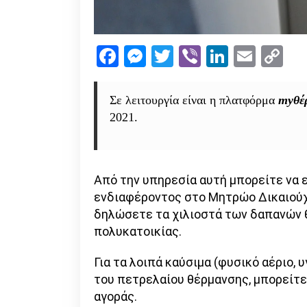
Facebook
Messenger
Twitter
Viber
LinkedI
Emai
Co
Li
Σε λειτουργία είναι η πλατφόρμα
myθέ
2021.
Από την υπηρεσία αυτή μπορείτε να
ενδιαφέροντος στο Μητρώο Δικαιούχ
δηλώσετε τα χιλιοστά των δαπανών 
πολυκατοικίας.
Για τα λοιπά καύσιμα (φυσικό αέριο, 
του πετρελαίου θέρμανσης, μπορείτ
αγοράς.