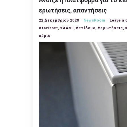
Άνοιξε η πλατφόρμα για το επ
ερωτήσεις, απαντήσεις
22 Δεκεμβρίου 2020
NewsRoom
Leave a
,
,
,
,
#taxisnet
#ΑΑΔΕ
#επίδομα
#ερωτήσεις
αέριο